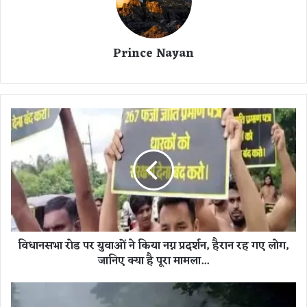
Prince Nayan
वि
धा
न
स
भा
रो
ड
प
र
विधानसभा रोड पर युवाओं ने किया नग्न प्रदर्शन, हैरान रह गए लोग,
यु
जानिए क्या है पूरा मामला...
वा
ओं
ने
C
कि
G