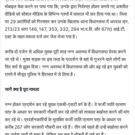
मोबाइल चेक करने पर पाया गया कि, उनके द्वारा निर्वस्त्र होकर बनाये गए अश्लील
वीडियो को सोशल मीडिया के विभिन्न ग्रुपों में वायरल भी कर दिया गया था। जिस
पर 29 आरोपियों को गिरफ्तार कर उनके खिलाफ थाना विधानसभा में अपराध क्र.
213/23 धारा 146, 147, 353, 332, 294 भा.द.वि. और 67(ए) आई.टी.
एक्ट के तहत मामला दर्ज कर जेल भेजा गया है।
करीब दो दर्जन से अधिक युवक पूरी तरह नग्‍न अवस्‍था में विधानसभा घेराव करने
जा रहे थे। मुख्‍य सड़क पर इस तरह के प्रदर्शन से वहां से गुजरने वाले लोगों का
सिर शर्म से झुका दिया। नग्‍न अवस्‍था में विधानसभा की ओर बढ़ रहे इन युवकों को
रास्‍ते में मौजूद पुलिस ने हिरासत में ले लिया है।
जानें क्या है पूरा मामला
नग्‍न होकर प्रदर्शन कर रहे युवक एससी-एसटी वर्ग के हैं। वे फर्जी जाति प्रमाण
पत्र के आधार पर सरकारी नौकरी कर रहे लोगों को तत्‍काल बर्खास्त करने की मांग
कर रहे थे। प्रदर्शनकारियों के मुताबित फर्जी जाति प्रमाण पत्र के आधार पर
करीब 267 लोग सरकारी नौकरी कर रहे हैं। तीन वर्ष पहले ही उन्‍हें बर्खास्‍त करने
का आदेश जारी हो चुका है, लेकिन अब तक वे नौकरी में जमे हुए हैं।