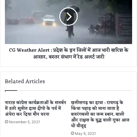
या
W
न
e
ग्न
a
प्र
t
द
h
र्श
e
न
r
CG Weather Alert : प्रदेश के इन जिलों में आज भारी बारिश के
,
A
आसार, बस्तर संभाग में रेड अलर्ट जारी
है
l
रा
e
न
r
र
t
Related Articles
ह
:
ग
प्र
ए
दे
लो
श
नाराज़ कांग्रेस कार्यक्रताओं के समर्थन
छत्तीसगढ़ का दावा : रायगढ़ के
ग
में उतरे सुमीत दास दीपो के पर्व में
किंधा पहाड़ को माना जाता है
के
अंधेरा कर दिया मौन धरना
बजरंगबली का जन्म स्थान, बाली
,
इ
और राक्षस के युद्ध वाली गुफा आज
जा
न
November 5, 2021
भी मौजूद
नि
जि
ए
लों
May 6, 2021