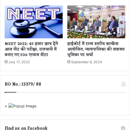
क्या
में
है
आ
पू
ज
रा
भा
मा
री
म
बा
ला
रि
NEET 2022: 45 हजार छात्र देंगे
हाईकोर्ट में राज्य स्तरीय कान्फ्रेंस
.
श
आज नीट की परीक्षा, राजधानी में
आयोजित, न्यायपालिका की सशक्त
.
के
बनाए गए 536 एग्जाम सेंटर
भूमिका पर चर्चा
.
आ
July 17, 2022
September 8, 2024
सा
र
,
ब
RO No.: 13379/ 88
स्त
र
सं
×
भा
ग
में
रे
Find us on Facebook