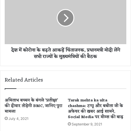
क
श
को
में
दौ
को
ड़ा
रो
क
ना
र
के
मा
ब
रा
ढ़
देश में कोरोना के बढ़ते आकड़ें चिंताजनक, प्रधानमत्री मोदी लेंगे
ग
ते
सभी राज्यों के मुख्यमंत्रियों की बैठक
या
आ
चा
क
कू
ड़ें
,
चिं
Related Articles
द
ता
र्द
ज
ना
न
क
क
अमिताभ बच्चन के बंगले ‘प्रतीक्षा’
Tarak mehta ka ulta
मौ
की दीवार तोड़ेगी BMC, जानिए पूरा
chashma: टप्पू और बबीता जी के
,
मामला
अफेयर की खबर आई सामने,
त
प्र
Social Media पर मीम्स की बाढ़
धा
July 4, 2021
न
September 9, 2021
म