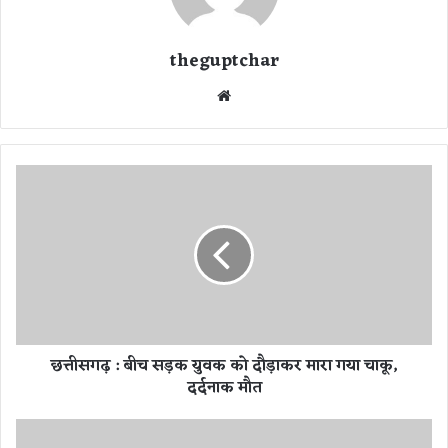
theguptchar
We
bsi
te
छ
त्ती
स
ग
ढ़
:
बी
च
स
छत्तीसगढ़ : बीच सड़क युवक को दौड़ाकर मारा गया चाकू,
ड़
दर्दनाक मौत
क
यु
व
दे