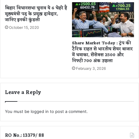
त्री
बिहार विधानसभा चुनाव ये 6 चेहरे है
मो
मुख्यमंत्री पद के प्रमुख दावेदार,
दी
जानिए इनकी कुंडली
लें
October 15, 2020
गे
स
Share Market Today : ट्रंप की
भी
टैरिफ राहत से भारतीय शेयर बाजार
रा
में धमाका, सेंसेक्स 2500 और
ज्यों
निफ्टी 700 अंक उछला
के
February 3, 2026
मु
ख्य
मं
त्रि
Leave a Reply
यों
की
बै
You must be
logged in
to post a comment.
ठ
क
RO No.: 13379/ 88