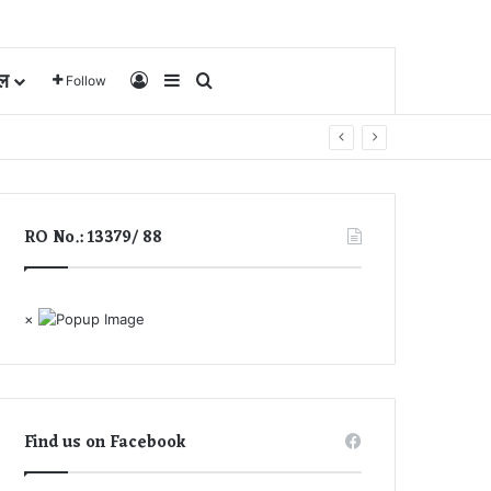
ल
Log In
Sidebar
Search for
Follow
RO No.: 13379/ 88
×
Find us on Facebook