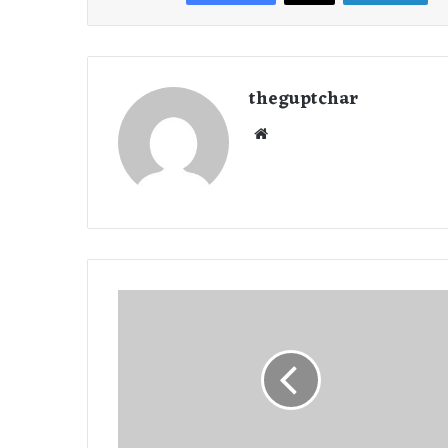
theguptchar
We
bsi
te
रा
ज्य
में
भा
री
बा
रि
श