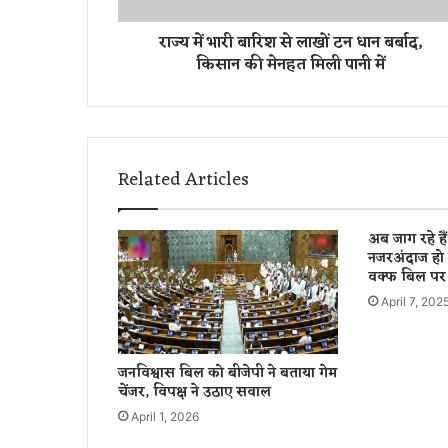
से
राज्य में भारी बारिश से लाखों टन धान बर्बाद,
ला
किसान की मेनहत मिली पानी में
खों
ट
न
धा
न
ब
Related Articles
र्बा
द
,
अब जाग रहे हैं
कि
नजरअंदाज हो र
सा
वक्फ बिल प
न
April 7, 202
की
मे
न
जनविश्वास बिल को बीजेपी ने बताया गेम
ह
चेंजर, विपक्ष ने उठाए सवाल
त
April 1, 2026
मि
ली