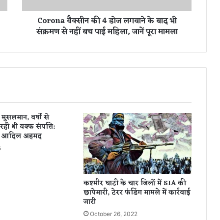
न
Corona वैक्‍सीन की 4 डोज लगवाने के बाद भी
की
संक्रमण से नहीं बच पाई महिला, जानें पूरा मामला
4
डो
ज
ल
ग
वा
ने
के
बा
 मुसलमान, वर्षों से
द
ही थी वक्फ संपत्ति:
भी
र आदिल अहमद
सं
5
क्र
म
ण
कश्मीर घाटी के चार जिलों में SIA की
से
छापेमारी, टेरर फंडिंग मामले में कार्रवाई
न
जारी
हीं
October 26, 2022
ब