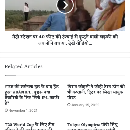
श
रो
न
.
प
.
र
.
4
स
0
मेट्रो स्टेशन पर 40 फीट की ऊंचाई से कूदने वाली लड़की को
र
फी
जवानों ने बचाया, देखें वीडियो...
प्रा
ट
इ
की
ज
ऊं
दूं
चा
Related Articles
गी
ई
,
से
फि
कू
र
द
भारत की शर्मनाक हार के बाद ट्रेंड
विराट कोहली ने छोड़ी टेस्ट टीम की
जो
हुआ #BANIPL, पूछा- क्या
भी कप्तानी, ट्विटर पर लिखा भावुक
ने
तैयारियों के लिए सिर्फ IPL काफी
पोस्ट
हु
वा
है?
आ
ली
January 15, 2022
जा
ल
November 1, 2021
न
ड़
क
की
T20 World Cup के लिए टीम
Tokyo Olympics: पीवी सिंधु
र
को