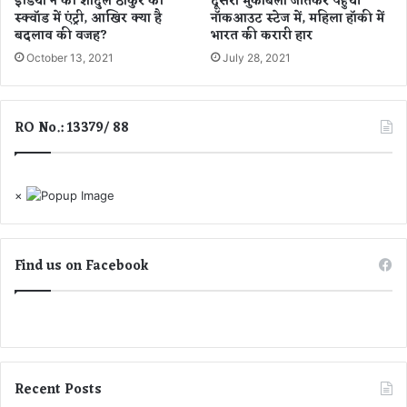
इंडिया ने की शार्दुल ठाकुर की
दूसरा मुकाबला जीतकर पहुंची
काँ
ज
स्क्वॉड में एंट्री, आखिर क्या है
नॉकआउट स्टेज में, महिला हॉकी में
प
वा
बदलाव की वजह?
भारत की करारी हार
उ
नों
October 13, 2021
July 28, 2021
ठे
ने
गी
ब
रू
चा
RO No.: 13379/ 88
ह
या
,
दे
खें
×
वी
डि
यो
.
Find us on Facebook
.
.
Recent Posts