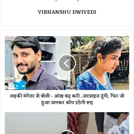
VIBHANSHU DWIVEDI
ल
ड़
की
मं
गे
त
र
से
बो
लड़की मंगेतर से बोली - आंख बंद करो...सरप्राइज दूंगी, फिर जो
ली
हुआ जानकर काँप उठेगी रूह
-
आं
ख
मे
बं
ट्रो
द
स्टे
क