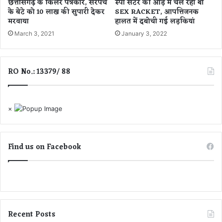
छत्तीसगढ़ के किलर पत्रकार, सरपंच
स्‍पा सेंटर की आड़ में चल रहा था
औ
ते
के बेटे को 10 लाख की सुपारी देकर
SEX RACKET, आपत्तिजनक
र
जा
मरवाया
हालत में दबोची गई लड़कियां
क
र
March 3, 2021
January 3, 2022
र्म
हे
चा
को
री
रो
मि
ना
RO No.: 13379/ 88
ले
सं
सं
क्र
क्र
म
×
मि
ण
त
के
आं
क
Find us on Facebook
ड़े
,
आ
ज
मि
ले
Recent Posts
6