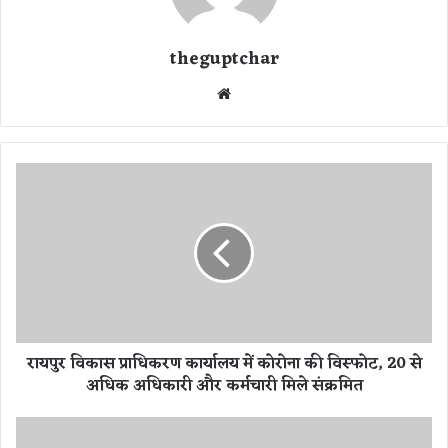
theguptchar
We
bsi
te
रा
य
पु
र
वि
का
स
प्रा
धि
रायपुर विकास प्राधिकरण कार्यालय में कोरोना की विस्फोट, 20 से
क
अधिक अधिकारी और कर्मचारी मिले संक्रमित
र
ण
का
C
र्या