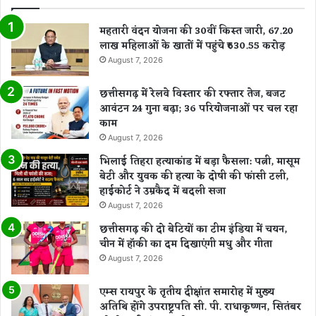
0
1
महतारी वंदन योजना की 30वीं किस्त जारी, 67.20
5
लाख महिलाओं के खातों में पहुंचे ₹630.55 करोड़
म
August 7, 2026
री
ज
छत्तीसगढ़ में रेलवे विस्तार की रफ्तार तेज, बजट
,
आवंटन 24 गुना बढ़ा; 36 परियोजनाओं पर चल रहा
7
काम
म
री
August 7, 2026
जों
भिलाई तिहरा हत्याकांड में बड़ा फैसला: पत्नी, मासूम
की
बेटी और युवक की हत्या के दोषी की फांसी टली,
मौ
हाईकोर्ट ने उम्रकैद में बदली सजा
त
August 7, 2026
छत्तीसगढ़ की दो बेटियों का टीम इंडिया में चयन,
चीन में हॉकी का दम दिखाएंगी मधु और गीता
August 7, 2026
एम्स रायपुर के तृतीय दीक्षांत समारोह में मुख्य
अतिथि होंगे उपराष्ट्रपति सी. पी. राधाकृष्णन, सितंबर