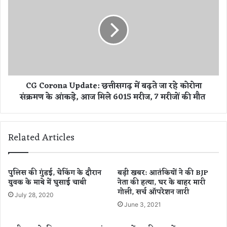
G
ल
C
य
o
में
r
को
o
रो
n
ना
a
की
U
CG Corona Update: छत्तीसगढ़ में बढ़ते जा रहे कोरोना
वि
p
संक्रमण के आंकड़े, आज मिले 6015 मरीज, 7 मरीजों की मौत
स्फो
d
ट
a
,
t
2
e
Related Articles
0
:
से
छ
अ
त्ती
धि
स
पुलिस की गुंडई, चेकिंग के दौरान
बड़ी खबर: आतंकियों ने की BJP
क
युवक के माथे में घुसाई चाबी
नेता की हत्या, घर के बाहर मारी
ग
गोली, सर्च ऑपरेशन जारी
अ
ढ़
July 28, 2020
धि
में
June 3, 2021
का
ब
री
ढ़