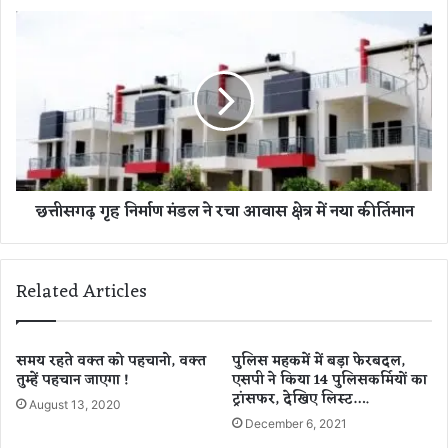
र
छ
से
त्ती
छ
स
त्ती
ग
स
ढ़
ग
गृ
ढ़
ह
प
नि
र्य
र्मा
छत्तीसगढ़ गृह निर्माण मंडल ने रचा आवास क्षेत्र में नया कीर्तिमान
ट
ण
न
मं
को
ड
मि
ल
Related Articles
ले
ने
गी
र
न
चा
ई
आ
समय रहते वक्त को पहचानो, वक्त
पुलिस महकमें में बड़ा फेरबदल,
दि
तुम्हें पहचान जाएगा !
एसपी ने किया 14 पुलिसकर्मियों का
वा
ट्रांसफर, देखिए लिस्ट….
शा
स
August 13, 2020
,
क्षे
December 6, 2021
1
त्र