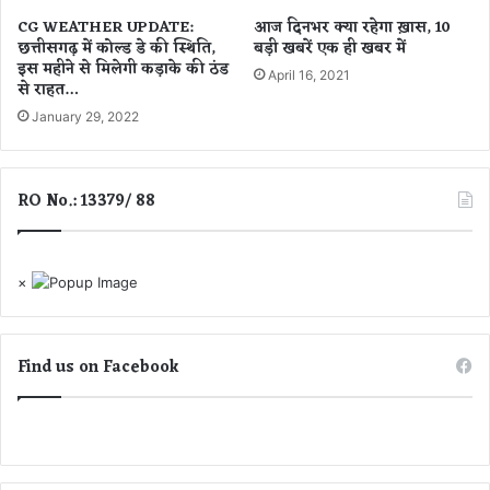
ज
में
CG WEATHER UPDATE:
आज दिनभर क्या रहेगा ख़ास, 10
न
न
छत्तीसगढ़ में कोल्ड डे की स्थिति,
बड़ी खबरें एक ही खबर में
व
या
इस महीने से मिलेगी कड़ाके की ठंड
April 16, 2021
री
की
से राहत…
को
र्ति
January 29, 2022
हो
मा
गा
न
भू
RO No.: 13379/ 88
मि
पू
ज
न
×
Find us on Facebook