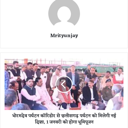
Mrityunjay
भो
र
म
दे
व
प
र्य
ट
न
भोरमदेव पर्यटन कॉरिडोर से छत्तीसगढ़ पर्यटन को मिलेगी नई
कॉ
दिशा, 1 जनवरी को होगा भूमिपूजन
रि
डो