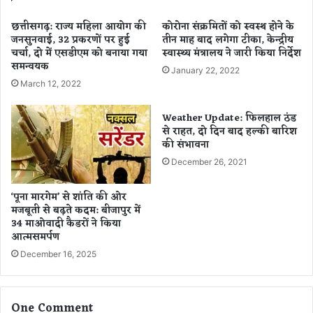
थ
का
स
भु
छत्तीसगढ़: राज्य महिला आयोग की
कोरोना संक्रमितों को स्वस्थ होने के
र
ग
जनसुनवाई, 32 प्रकरणों पर हुई
तीन माह बाद लगेगा टीका, केन्द्रीय
का
चर्चा, दो में एसडीएम को बनाया गया
स्वास्थ्य मंत्रालय ने जारी किया निर्देश
ता
समन्वयक
री
न
January 22, 2022
का
क
March 12, 2022
र्या
र
ल
वा
Weather Update: फिलहाल ठंड
य
ने
से राहत, दो दिन बाद हल्की बारिश
,
मे
की संभावना
इ
य
December 26, 2021
न
र
नि
प
‘पूना मारगेम’ से शांति की ओर
य
ति
मजबूती से बढ़ते कदम: बीजापुर में
मों
ने
34 माओवादी कैडरों ने किया
का
की
आत्मसमर्पण
क
2
December 16, 2025
र
0
ना
हो
क
गा
रो
One Comment