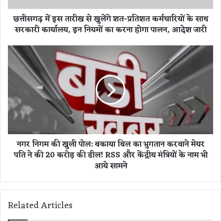
ता
छत्तीसगढ़ में इस तारीख से खुलेंगे शत-प्रतिशत कर्मचारियों के साथ
री
सरकारी कार्यालय, इन नियमों का करना होगा पालन, आदेश जारी
ख
से
खु
न
लें
ग
गे
र
श
नि
त
ग
-
म
प्र
की
ति
खु
श
ली
नगर निगम की खुली पोल: बकाया बिल का भुगतान करवाने मेयर
त
पो
पति ने की 20 करोड़ की डील! RSS और केंद्रीय मंत्रियों के नाम भी
क
ल
र्म
आये सामने
:
चा
ब
रि
का
यों
या
Related Articles
के
बि
सा
ल