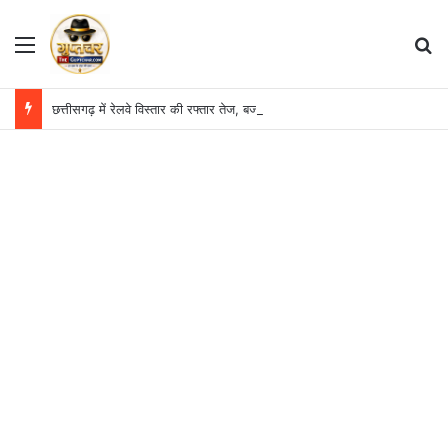
Menu
S
छत्तीसगढ़ में रेलवे विस्तार की रफ्तार तेज, बजट आवंटन 24 गुना बढ़ा; 36 परियोजनाओं पर चल रहा काम