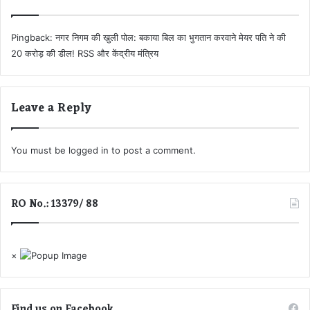
पा
ड़
ल
की
न
डी
Pingback:
नगर निगम की खुली पोल: बकाया बिल का भुगतान करवाने मेयर पति ने की
,
ल
20 करोड़ की डील! RSS और केंद्रीय मंत्रिय
आ
!
दे
R
श
S
जा
Leave a Reply
S
री
औ
र
कें
You must be
logged in
to post a comment.
द्री
य
मं
RO No.: 13379/ 88
त्रि
यों
के
ना
×
म
भी
आ
Find us on Facebook
ये