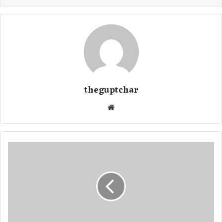
theguptchar
We
bsi
te
छ
त्ती
स
ग
ढ़
में
इ
स