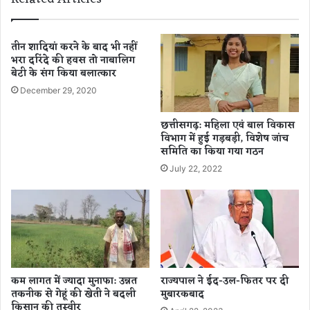
2
ब
’
ड़ा
का
ए
द
तीन शादियां करने के बाद भी नहीं
क्श
भरा दरिंदे की हवस तो नाबालिग
म
बेटी के संग किया बलात्कार
न
दा
,
र
December 29, 2020
रा
ट्रे
य
ल
छत्तीसगढ़: महिला एवं बाल विकास
पु
र
विभाग में हुई गड़बड़ी, विशेष जांच
र
रि
समिति का किया गया गठन
में
ली
July 22, 2022
क
ज
ई
-
ठि
स
का
नी
नों
दे
प
ओ
र
ल
दे
की
कम लागत में ज्यादा मुनाफा: उन्नत
राज्यपाल ने ईद-उल-फितर पर दी
र
आ
तकनीक से गेहूं की खेती ने बदली
मुबारकबाद
रा
किसान की तस्वीर
वा