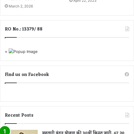
April 22, 2023
त
ज़
March 2, 2026
छा
ने
पे
फि
मा
र
RO No.: 13379/ 88
री
ज
गा
या
दे
×
श
भ
क्ति
Find us on Facebook
का
ज
ज़्बा
Recent Posts
महतारी वंदन योजना की 30वीं किस्त जारी, 67.20