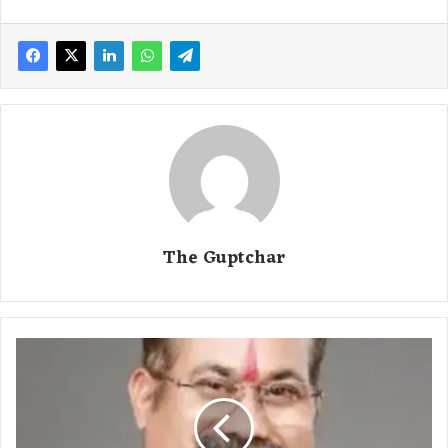
The Guptchar
ब
लौ
दा
बा
जा