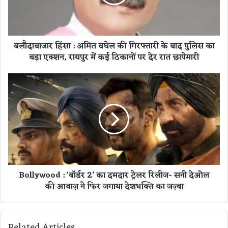
र
हिं
सा
:
बलौदाबाजार हिंसा : अमित बघेल की गिरफ्तारी के बाद पुलिस का
अ
बड़ा एक्शन, रायपुर में कई ठिकानों पर देर रात छापेमारी
मि
त
ब
B
घे
o
ल
l
की
l
गि
y
र
w
फ्ता
o
री
o
के
d
Bollywood : ‘बॉर्डर 2’ का दमदार ट्रेलर रिलीज- सनी देओल
बा
:
की आवाज़ ने फिर जगाया देशभक्ति का जज़्बा
द
‘
पु
बॉ
लि
र्ड
स
र
Related Articles
का