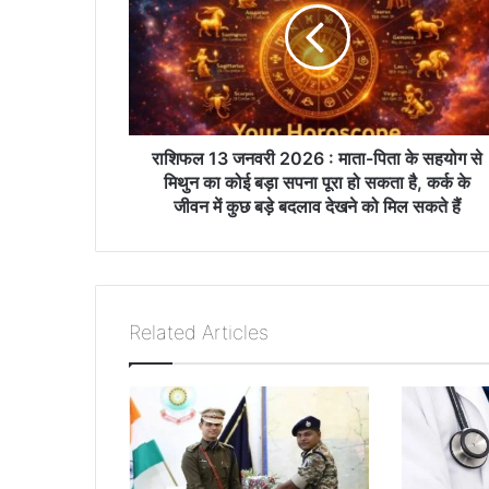
ल
1
3
ज
न
व
री
राशिफल 13 जनवरी 2026 : माता-पिता के सहयोग से
2
मिथुन का कोई बड़ा सपना पूरा हो सकता है, कर्क के
0
जीवन में कुछ बड़े बदलाव देखने को मिल सकते हैं
2
6
:
मा
ता
Related Articles
-
पि
ता
के
स
ह
यो