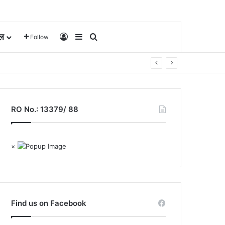
ल
Log In
Sidebar
Search for
Follow
RO No.: 13379/ 88
×
Find us on Facebook