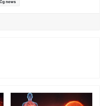
Cg news
म
क
र