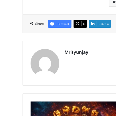
Share
Facebook
X
LinkedIn
Mrityunjay
रा
शि
फ