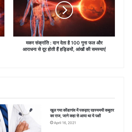
सं
क्रां
ति
:
दा
न
दे
मकर संक्रांति : दान देता है 100 गुना फल और
ता
आराधना से दूर होती हैं हड्डियों, आंखों की समस्याएं
है
1
0
0
गु
ना
फ
ल
औ
खुल गया कोंडागांव में पकड़ाए रहस्यमयी कबूतर
र
का राज, जाने कहा से आया था ये पक्षी
आ
रा
April 16, 2021
ध