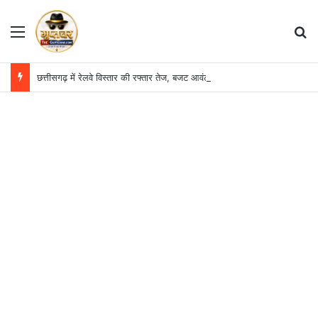
Menu
S
छत्तीसगढ़ में रेलवे विस्तार की रफ्तार तेज, बजट आवंटन 24 गुना बढ़ा; 36 परियोजनाओं पर चल रहा काम