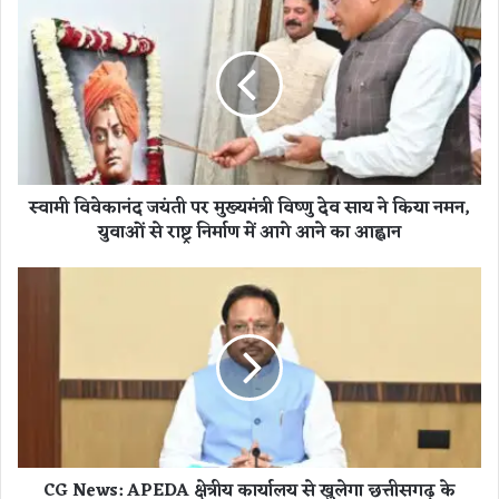
मी
वि
वे
का
नं
द
ज
यं
स्वामी विवेकानंद जयंती पर मुख्यमंत्री विष्णु देव साय ने किया नमन,
ती
युवाओं से राष्ट्र निर्माण में आगे आने का आह्वान
प
र
मु
C
ख्य
G
मं
N
त्री
e
वि
w
ष्णु
s
दे
:
व
A
सा
P
CG News: APEDA क्षेत्रीय कार्यालय से खुलेगा छत्तीसगढ़ के
य
E