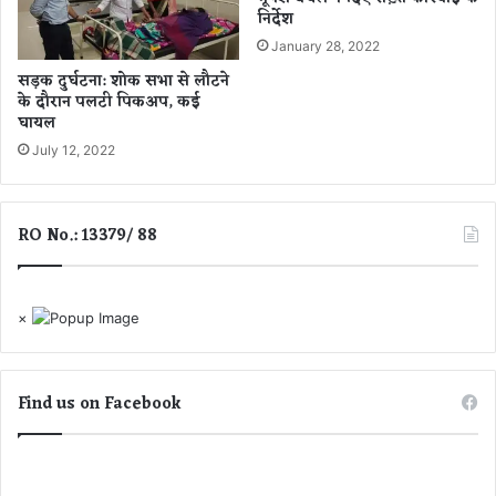
का
नि
निर्देश
आ
र्या
January 28, 2022
ह्वा
त
न
का
सड़क दुर्घटना: शोक सभा से लौटने
के दौरान पलटी पिकअप, कई
न
घायल
या
वै
July 12, 2022
श्वि
क
द्वा
RO No.: 13379/ 88
र
-
मु
ख्य
×
मं
त्री
सा
Find us on Facebook
य