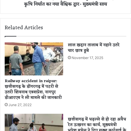
कृषि निर्यात का नया वैश्विक द्वार- मुख्यमंत्री साय
ने
D
कि
A
या
क्षे
न
त्री
Related Articles
म
य
न
का
,
र्या
लाल खदान तालाब में नहाने उतरे
यु
ल
चार छात्र डूबे
वा
य
November 17, 2025
ओं
से
से
खु
रा
ले
ष्ट्र
गा
Railway accident in raipur:
नि
छ
छत्तीसगढ़ के डोंगरगढ़ में पटरी से
र्मा
त्ती
उतरी शिवनाथ एक्सप्रेस, नागपुर
ण
स
डीआरएम ने ली मामले की जानकारी
में
ग
June 27, 2022
आ
ढ़
गे
के
छत्तीसगढ़ में धड़ल्ले से हो रहा अवैध
आ
कृ
रेत उत्खनन का कार्य, मुख्यमंत्री
ने
षि
भूपेश बघेल ने दिए सख़्त कार्रवाई के