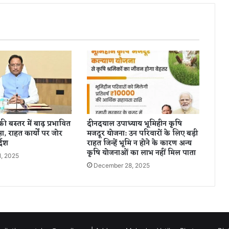
ज
,
क
ई
जि
लों
में
ते
ज
आं
धी
ी बस्तर में बाढ़ प्रभावित
दीनदयाल उपाध्याय भूमिहीन कृषि
-
क्षा, राहत कार्यों पर जोर
मजदूर योजना: उन परिवारों के लिए बड़ी
बा
्देश
राहत जिन्हें भूमि न होने के कारण अन्य
रि
कृषि योजनाओं का लाभ नहीं मिल पाता
1, 2025
श
December 28, 2025
के
आ
सा
र
,
प