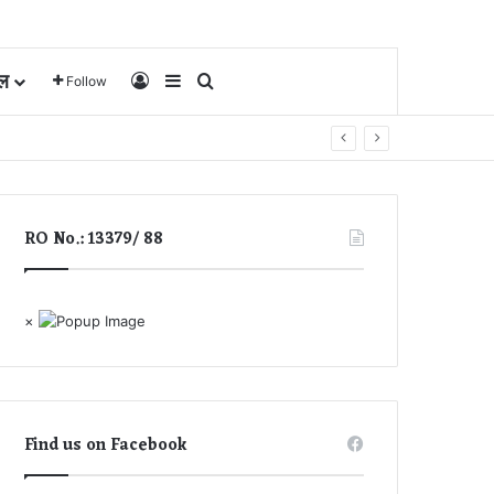
ल
Log In
Sidebar
Search for
Follow
RO No.: 13379/ 88
×
Find us on Facebook