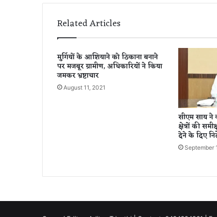
अं
त
Related Articles
र
?
कि
मुर्गियों के आशियाने को ठिकाना बनाने
स
पर मजबूर ग्रामीण, अधिकारियों ने किया
का
जमकर भ्रष्टाचार
ज
August 11, 2021
ह
र
प
सीएम साय ने क
ह
क्षेत्रों की समी
ले
देने के दिए निर
सु
September 
ला
ए
गा
मौ
त
की
नीं