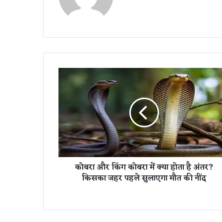
bsi
te
को
ब
रा
औ
र
किं
ग
को
ब
कोबरा और किंग कोबरा में क्या होता है अंतर?
रा
किसका जहर पहले सुलाएगा मौत की नींद
में
क्या
हो
ता
है