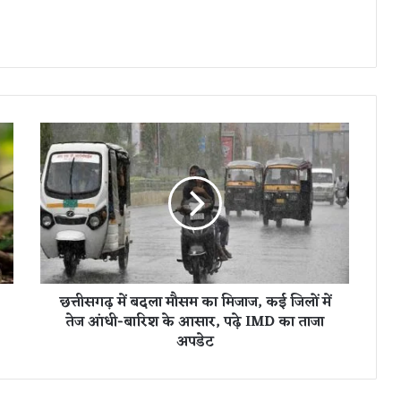
छ
त्ती
स
ग
ढ़
में
ब
द
ला
छत्तीसगढ़ में बदला मौसम का मिजाज, कई जिलों में
मौ
तेज आंधी-बारिश के आसार, पढ़े IMD का ताजा
स
अपडेट
म
का
मि
जा