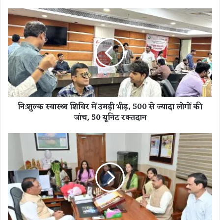
नि
:
शु
ल्क
स्वा
स्थ्य
शि
वि
र
नि:शुल्क स्वास्थ्य शिविर में उमड़ी भीड़, 500 से ज्यादा लोगों की
में
जांच, 50 यूनिट रक्तदान
उ
म
ड़ी
मु
भी
ख्य
ड़
मं
,
त्री
5
ने
0
प्र
0
शि
से
क्षु
ज्या