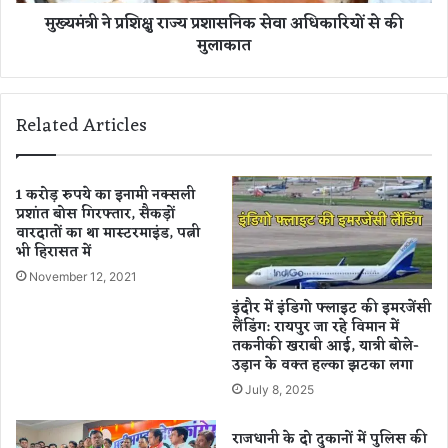
रा
मुख्यमंत्री ने प्रशिक्षु राज्य प्रशासनिक सेवा अधिकारियों से की
दा
ज्य
मुलाकात
लो
प्र
गों
शा
की
स
जां
नि
Related Articles
च
क
,
से
5
वा
0
अ
1 करोड़ रुपये का इनामी नक्सली
यू
प्रशांत बोस गिरफ्तार, सैकड़ों
धि
वारदातों का था मास्टरमाइंड, पत्नी
नि
का
भी हिरासत में
ट
रि
र
यों
November 12, 2021
क्त
से
इंदौर में इंडिगो फ्लाइट की इमरजेंसी
दा
की
लैंडिंग: रायपुर जा रहे विमान में
न
मु
तकनीकी खराबी आई, यात्री बोले-
ला
उड़ान के वक्त हल्का झटका लगा
का
July 8, 2025
त
राजधानी के दो दुकानों में पुलिस की