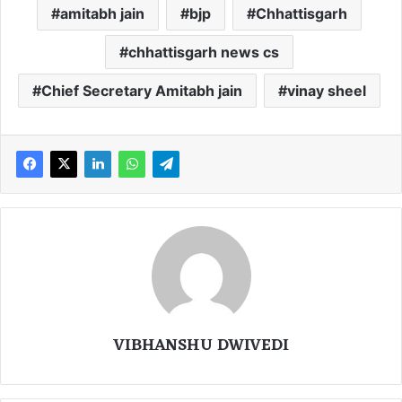
amitabh jain
bjp
Chhattisgarh
chhattisgarh news cs
Chief Secretary Amitabh jain
vinay sheel
VIBHANSHU DWIVEDI