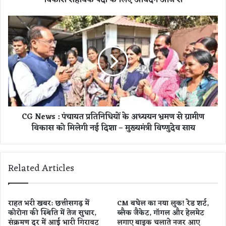
ना
बा
C
र्ड
G
में
N
ग्रु
e
प
w
-
s
बी
:
भ
पं
र्ती
चा
CG News : पंचायत प्रतिनिधियों के अध्ययन भ्रमण से ग्रामीण
का
य
विकास को मिलेगी नई दिशा – मुख्यमंत्री विष्णुदेव साय
सु
त
न
प्र
ह
ति
रा
नि
Related Articles
अ
धि
व
यों
स
के
र
अ
राहत भरी खबर: छत्तीसगढ़ में
CM बघेल का नया लुक! रेड शर्ट,
,
कोरोना की स्थिति में तेज सुधार,
ब्लैक जैकेट, गॉगल और हेलमेट
ध्य
संक्रमण दर में आई भारी गिरावट
लगाए बाइक चलाते नजर आए
1
य