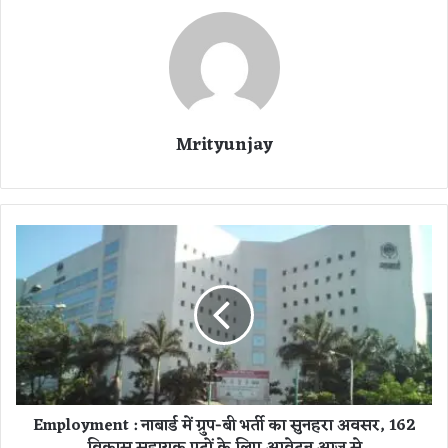
Mrityunjay
E
m
p
l
o
y
m
e
n
Employment : नाबार्ड में ग्रुप-बी भर्ती का सुनहरा अवसर, 162
t
विकास सहायक पदों के लिए आवेदन आज से
: