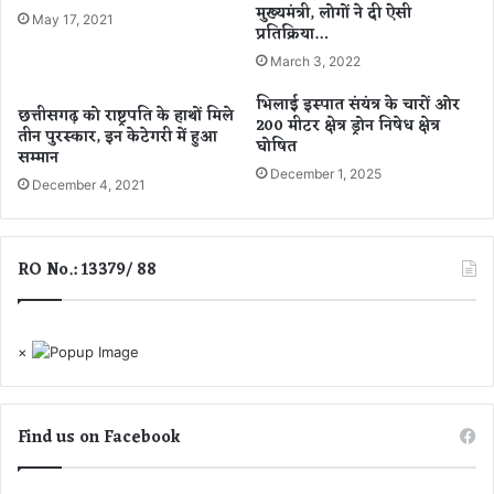
मुख्यमंत्री, लोगों ने दी ऐसी
6
न
May 17, 2021
प्रतिक्रिया…
2
भ्र
वि
म
March 3, 2022
का
ण
भिलाई इस्पात संयंत्र के चारों ओर
स
से
छत्तीसगढ़ को राष्ट्रपति के हाथों मिले
200 मीटर क्षेत्र ड्रोन निषेध क्षेत्र
स
ग्रा
तीन पुरस्कार, इन केटेगरी में हुआ
घोषित
हा
मी
सम्मान
य
December 1, 2025
ण
December 4, 2021
क
वि
प
का
दों
स
RO No.: 13379/ 88
के
को
लि
मि
ए
ले
आ
गी
×
वे
न
द
ई
न
दि
आ
शा
Find us on Facebook
ज
–
से
मु