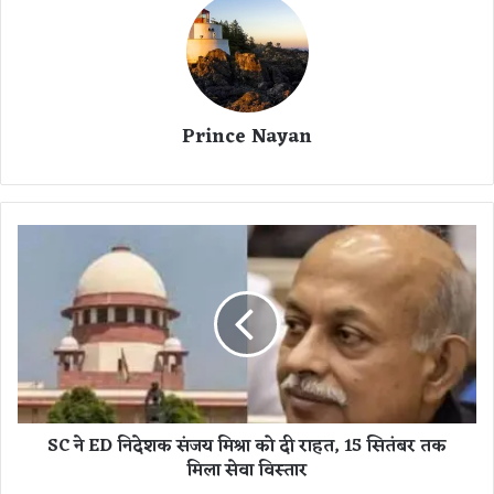
Prince Nayan
S
C
ने
E
D
नि
दे
श
क
SC ने ED निदेशक संजय मिश्रा को दी राहत, 15 सितंबर तक
सं
मिला सेवा विस्तार
ज
य