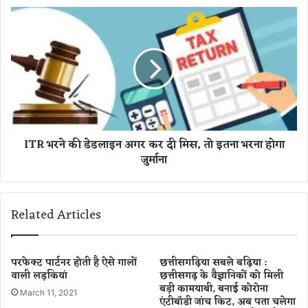
मि
I
श्रा
T
को
R
दी
भ
रा
र
ह
ने
त
की
,
डे
1
ड
ITR भरने की डेडलाइन अगर कर दी मिस, तो इतना भरना होगा
5
ला
जुर्माना
सि
इ
तं
न
ब
अ
र
ग
Related Articles
त
र
क
क
मि
र
ला
दी
परफेक्ट पार्टनर होती है ऐसे गालों
छत्तीसगढ़िया सबले बढ़िया :
से
वाली लड़कियां
छत्तीसगढ़ के वैज्ञानिकों को मिली
मि
बड़ी कामयाबी, बनाई कोरोना
वा
स
March 11, 2021
एंटीबॉडी जांच किट, अब पता चलेगा
वि
,