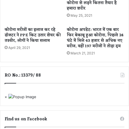
कोरोना से लड़ने कितना तैयार है
स्ता
तो
हमारा शरीर
र
इ
May 25, 2021
त
ना
भ
कोरोना मरीजों का इलाज कर रहे
कोरोना अपडेट: भारत में एक बार
र
डॉक्टर ने PPE किट उतार शेयर की
फिर बेकाबू हुआ कोरोना, पिछले 24
तस्वीर, लोगों ने किया सलाम
घंटे में मिले 43 हजार से अधिक नए
ना
मरीज, वहीं 197 मरीजों ने तोड़ा दम
हो
April 29, 2021
गा
March 21, 2021
जु
र्मा
ना
RO No.: 13379/ 88
×
Find us on Facebook