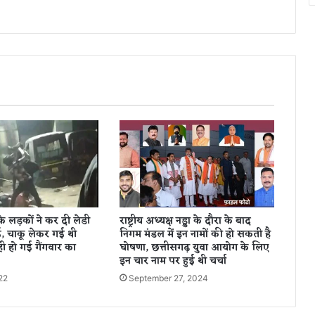
इ
मा
र
त
के
ए
क
दु
का
न
में
ल
गी
भी
ष
के लड़कों ने कर दी लेडी
राष्ट्रीय अध्यक्ष नड्डा के दौरा के बाद
ण
, चाकू लेकर गई थी
निगम मंडल में इन नामों की हो सकती है
आ
ी हो गई गैंगवार का
घोषणा, छत्तीसगढ़ युवा आयोग के लिए
ग
इन चार नाम पर हुई थी चर्चा
22
September 27, 2024