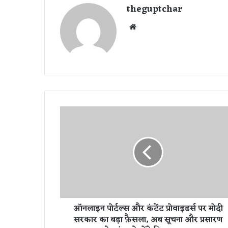
theguptchar
We
bsi
te
ऑ
न
ला
इ
न
पो
र्ट
ल्स
औ
ऑनलाइन पोर्टल्स और कंटेंट प्रोवाइडर्स पर मोदी
र
सरकार का बड़ा फ़ैसला, अब सूचना और प्रसारण
कं