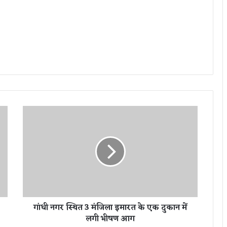
गां
धी
न
ग
र
स्थि
त
3
मं
गांधी नगर स्थित 3 मंजिला इमारत के एक दुकान में
जि
लगी भीषण आग
ला