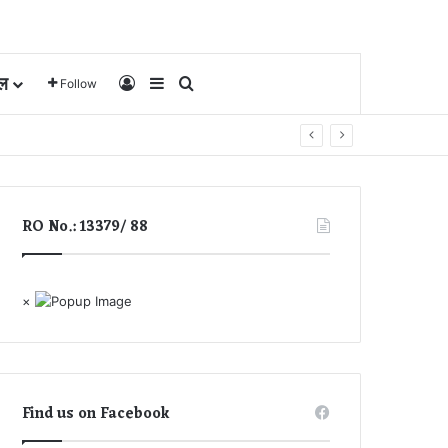
ल
Log In
Sidebar
Search for
Follow
RO No.: 13379/ 88
×
Find us on Facebook