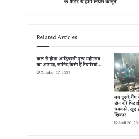
के अंडर ये होंगे नियम कानून
टें
ट
प्रो
वा
इ
ड
Related Articles
र्स
प
र
कल से होगा आदिवासी नृत्य महोत्सव
मो
का आगाज़, जानिए कैसी हैं तैयारियां….
दी
स
October 27, 2021
र
का
र
जब दूसरे गैंग 
का
डॉन की पिटाई
ब
धमकाने, खुद ह
ड़ा
शिकार
फ़ै
April 20, 20
स
ला
,