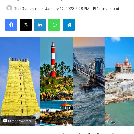
The Guptchar
January 12, 2023 5:48 PM
1 minute read
Facebook
X
LinkedIn
WhatsApp
Telegram
rameshwaram