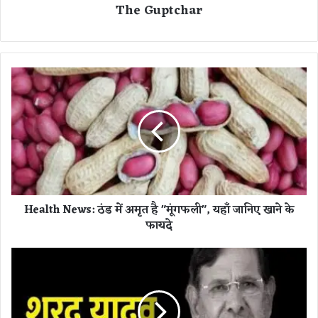
The Guptchar
H
e
a
l
t
h
N
e
w
Health News: ठंड में अमृत है "मूंगफली", यहाँ जानिए खाने के
s
फायदे
:
ठं
ड
ब
में
ड़ी
अ
ख
मृ
ब
त
र