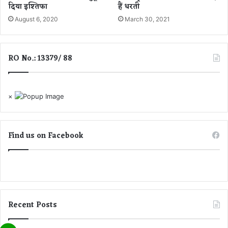
7
दिया इश्तिफा
हैं धरती
5
August 6, 2020
March 30, 2021
सा
ल
की
RO No.: 13379/ 88
उ
म्र
में
ली
×
आ
खि
री
सां
Find us on Facebook
स
Recent Posts