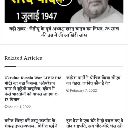
है
:
"
जे
मूं
डी
ग
यू
बड़ी खबर : जेडीयू के पूर्व अध्यक्ष शरद यादव का निधन, 75 साल
फ
के
की उम्र में ली आखिरी सांस
ली
पू
"
र्व
,
अ
य
ध्य
Related Articles
हाँ
क्ष
जा
श
नि
र
ए
द
Ukraine Russia War LIVE: PM
कांग्रेस पार्टी ने घोषित किया सीएम
खा
मोदी का बड़ा फैसला, ‘ऑपरेशन
का चेहरा, जानिए कौन है ये?
या
गंगा’ से जुड़ेगी वायुसेना, यूक्रेन में
ने
द
February 7, 2022
फंसे भारतीयों को वापस लाएगा C-
के
व
17 विमान
फा
का
य
नि
March 1, 2022
दे
ध
न
मनोज सिन्हा बनें जम्मू-कश्मीर के
इस देश में एक घंटे में ही बदल गए थे
,
सेकंड उपराज्यपाल , गिरीश मुर्मू ने
तीन राष्ट्रपति, अब धीरे-धीरे धंस रही