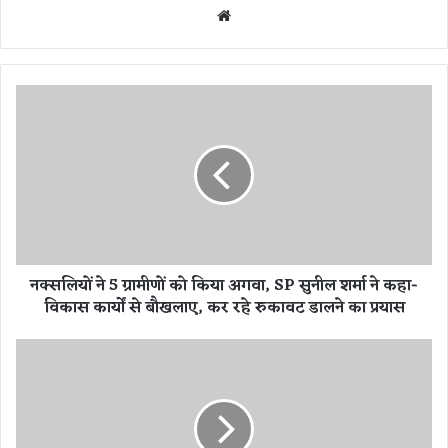
We
bsi
te
न
क्स
लि
यों
ने
5
ग्रा
मी
णों
नक्सलियों ने 5 ग्रामीणों को किया अगवा, SP सुनील शर्मा ने कहा-
को
विकास कार्यों से बौखलाए, कर रहे रुकावट डालने का प्रयास
कि
या
अ
C
ग
R
वा
P
,
F
S
ज