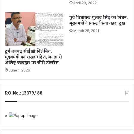
April 20, 2022
र
त
र
,
पूर्व विधायक गुलाब सिंह का निधन,
हे
3
मुख्यमंत्री ने प्रकट किया गहरा दुख
रु
घा
का
March 25, 2021
य
व
ल
ट
डा
दुर्ग जनपद सीईओ निलंबित,
ल
मुख्यमंत्री का सख्त संदेश, जनता से
अशिष्ट व्यवहार पर जीरो टॉलरेंस
ने
का
June 1, 2026
प्र
या
स
RO No.: 13379/ 88
×