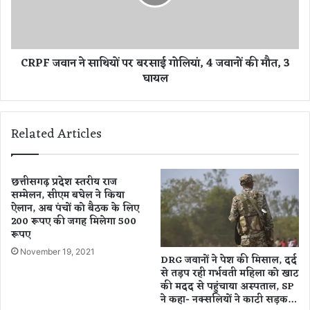
P
वा
सु
न
नी
ने
ल
सा
CRPF जवान ने साथियों पर बरसाई गोलियां, 4 जवानों की मौत, 3
श
थि
घायल
र्मा
यों
ने
प
क
र
हा
ब
Related Articles
-
र
वि
सा
का
ई
स
गो
छत्तीसगढ़ प्रदेश स्तरीय राज
का
सम्मेलन, सीएम बघेल ने किया
लि
ऐलान, अब पंचों को बैठक के लिए
र्यों
यां
200 रूपए की जगह मिलेगा 500
से
,
रूपए
बौ
4
ख
ज
November 19, 2021
DRG जवानों ने पेश की मिसाल, दर्द
ला
वा
से तड़प रही गर्भवती महिला को खाट
ए
नों
की मदद से पहुंचाया अस्पताल, SP
,
की
ने कहा- नक्सलियों ने काटी सड़क…
क
मौ