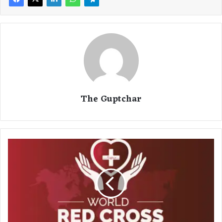
The Guptchar
रा
य
पु
र
में
मा
न
व