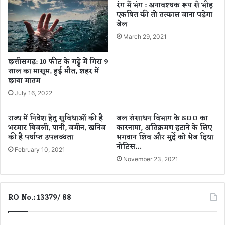
टें
ना
रंग में भंग : अनावश्यक रूप से भीड़
गे
एकत्रित की तो तत्काल जाना पड़ेगा
न
जेल
2
वा
0
चा
March 29, 2021
0
र
0
औ
छत्तीसगढ़: 10 फीट के गढ्ढे में गिरा 9
से
र
साल का मासूम, हुई मौत, शहर में
अ
प
छाया मातम
धि
र्या
July 16, 2022
क
व
यु
र
राज्य में निवेश हेतु सुविधाओं की है
जल संसाधन विभाग के SDO का
वा
ण
भरमार बिजली, पानी, जमीन, खनिज
कारनामा, अतिक्रमण हटाने के लिए
सं
की है पर्याप्त उपलब्धता
भगवान शिव और मुर्दे को भेज दिया
र
नोटिस…
February 10, 2021
क्ष
November 23, 2021
ण
का
मॉ
ड
RO No.: 13379/ 88
ल