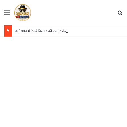
Menu
S
छत्तीसगढ़ में रेलवे विस्तार की रफ्तार तेज, बजट आवंटन 24 गुना बढ़ा; 36 परियोजनाओं पर चल रहा काम