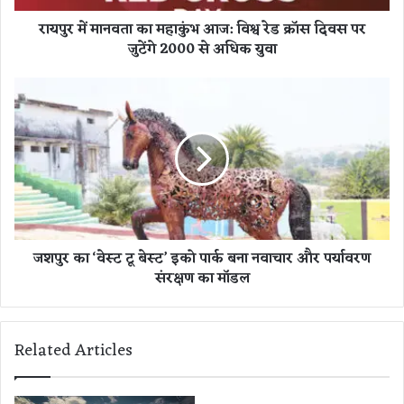
ता
रायपुर में मानवता का महाकुंभ आज: विश्व रेड क्रॉस दिवस पर
का
जुटेंगे 2000 से अधिक युवा
म
हा
कुं
ज
भ
श
आ
पु
ज
र
:
का
वि
‘
श्व
वे
रे
स्ट
ड
टू
जशपुर का ‘वेस्ट टू बेस्ट’ इको पार्क बना नवाचार और पर्यावरण
क्रॉ
बे
संरक्षण का मॉडल
स
स्ट
दि
’
व
इ
स
को
Related Articles
प
पा
र
र्क
जु
ब