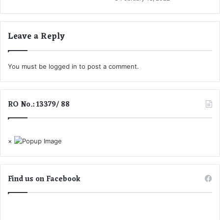
का
य
त
Leave a Reply
द
र्ज
You must be
logged in
to post a comment.
RO No.: 13379/ 88
×
Find us on Facebook