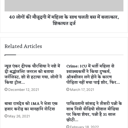
फि
द
स
गी
40 लोगों की मौजूदगी में महिला के साथ चलती बस में बलात्कार,
से
में
शिकायत दर्ज
नि
म
क
हि
लीं
ला
रि
के
Related Articles
या
सा
,
थ
8
च
घं
ल
न्यूज़ एंकर दीपक चौरसिया ने नशे में
Crime: ICU में भर्ती महिला से
टे
दी श्रद्धांजलि! जनरल को बताया
स्वास्थ्यकर्मी ने किया दुष्कर्म,
ती
जर्नलिस्ट, शो से हटाया गया, लोगों ने
ऑक्सीजन लगे होने के कारण
च
ब
किया ट्रोल…
पीड़िता नहीं मचा पाई शोर, फिर…
ली
स
पू
में
December 12, 2021
March 17, 2021
छ
ब
ता
ला
बाबा रामदेव को IMA ने भेजा एक
पाकिस्तानी सांसद ने तीसरी पत्नी के
छ
त्का
हजार करोड़ का मानहानि नोटिस
साथ निजी वीडियो सोशल मीडिया
र
पर किया शेयर, पत्नी है 31 साल
May 26, 2021
,
छोटी…
शि
February 18, 2022