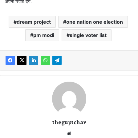
अपनी रिपोर्ट देंगे.
dream project
one nation one election
pm modi
single voter list
theguptchar
We