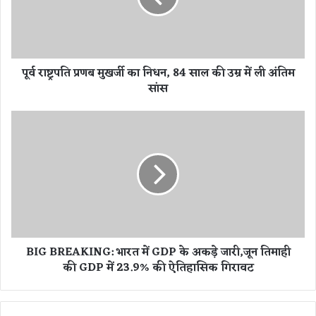
ति
प्र
ण
ब
पूर्व राष्ट्रपति प्रणब मुखर्जी का निधन, 84 साल की उम्र में ली अंतिम
मु
सांस
ख
र्जी
का
B
नि
I
ध
G
न
B
,
R
8
E
4
A
सा
K
ल
I
BIG BREAKING: भारत में GDP के अकड़े जारी,जून तिमाही
की
N
की GDP में 23.9% की ऐतिहा​सिक गिरावट
उ
G
म्र
:
में
भा
ली
र