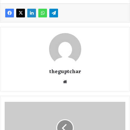
theguptchar
We
bsi
te
पू
र्व
रा
ष्ट्र
प