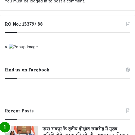
You must be
logged in
to post a comment.
में
2
3
.
RO No.: 13379/ 88
9
%
की
ऐ
×
ति
हा
Find us on Facebook
सि
क
गि
रा
व
ट
Recent Posts
एम्स रायपुर के तृतीय दीक्षांत समारोह में मुख्य