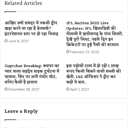
Related Articles
अं
त
ति
में
म
G
सां
D
आखिर क्यों समंदर में नकली द्वीप
IPL Auction 2022 Live
स
खड़ा करने जा रहा है डेनमार्क?
Updates: IPL खिलाडिय़ों की
P
इंटरनेशनल स्तर पर हो रहा विवाद
नीलामी में छत्तीसगढ़ के पांच सितारें,
के
देखें पूरी लिस्ट, पहले दिन इन
अ
June 8, 2021
क्रिकेटरों पर हुई पैसों की बरसात
क
ड़े
February 13, 2022
जा
री
Guptchar Breaking: बचपन का
इस पड़ोसी राज्य में हो रही 1 लाख
,
प्यार वाला सहदेव सड़क दुर्घटना में
रुपए किलो बिकने वाली सब्जी की
जू
घायाल, सिर पर लगी गंभीर चोट,
खेती, IAS ऑफिसर ने ट्वीट कर
जनिए कैसी है हालात
कही ये बात..
न
ति
December 28, 2021
April 1, 2021
मा
ही
की
Leave a Reply
G
D
P