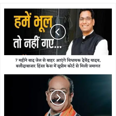
7
म
ही
ने
बा
द
जे
ल
से
7 महीने बाद जेल से बाहर आएंगे विधायक देवेंद्र यादव,
बा
बलौदाबाजार हिंसा केस में सुप्रीम कोर्ट से मिली जमानत
ह
र
आ
कां
एं
ग्रे
गे
स
वि
की
धा
न
य
ग
क
री
दे
य