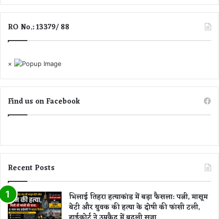
र्ट
गी
से
दु
मि
RO No.: 13379/ 88
र्ग
ली
ति
ज
,
मा
अ
×
न
धि
त
कां
श
ज
Find us on Facebook
न
प
द
औ
र
जि
Recent Posts
ले
में
हु
भिलाई तिहरा हत्याकांड में बड़ा फैसला: पत्नी, मासूम
ई
बेटी और युवक की हत्या के दोषी की फांसी टली,
भा
हाईकोर्ट ने उम्रकैद में बदली सजा