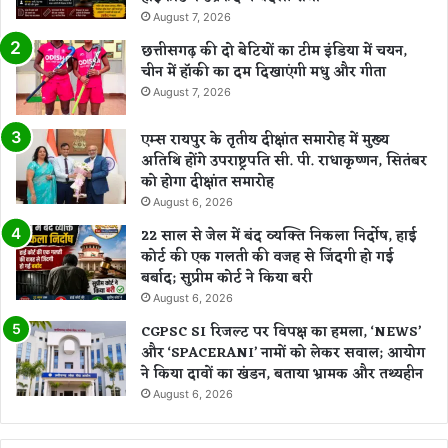
ज
August 7, 2026
पा
स
छत्तीसगढ़ की दो बेटियों का टीम इंडिया में चयन,
म
चीन में हॉकी का दम दिखाएंगी मधु और गीता
र्पि
August 7, 2026
त
प्र
एम्स रायपुर के तृतीय दीक्षांत समारोह में मुख्य
त्या
अतिथि होंगे उपराष्ट्रपति सी. पी. राधाकृष्णन, सितंबर
शी
को होगा दीक्षांत समारोह
की
August 6, 2026
जी
22 साल से जेल में बंद व्यक्ति निकला निर्दोष, हाई
त
कोर्ट की एक गलती की वजह से जिंदगी हो गई
:
बर्बाद; सुप्रीम कोर्ट ने किया बरी
डि
प्टी
August 6, 2026
सी
CGPSC SI रिजल्ट पर विपक्ष का हमला, ‘NEWS’
ए
और ‘SPACERANI’ नामों को लेकर सवाल; आयोग
म
ने किया दावों का खंडन, बताया भ्रामक और तथ्यहीन
अ
August 6, 2026
रु
ण
सा