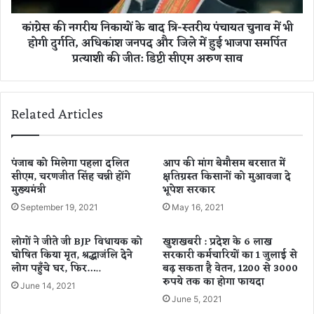
वें
नि
कांग्रेस की नगरीय निकायों के बाद त्रि-स्तरीय पंचायत चुनाव में भी
द्र
का
होगी दुर्गति, अधिकांश जनपद और जिले में हुई भाजपा समर्पित
या
यों
द
प्रत्याशी की जीत: डिप्टी सीएम अरुण साव
के
व
बा
,
द
ब
त्रि
Related Articles
लौ
-
दा
स्त
बा
री
जा
य
पंजाब को मिलेगा पहला दलित
आप की मांग बेमौसम बरसात में
र
पं
सीएम, चरणजीत सिंह चन्नी होंगे
क्षतिग्रस्त किसानों को मुआवजा दे
हिं
मुख्यमंत्री
भूपेश सरकार
चा
सा
य
September 19, 2021
May 16, 2021
के
त
स
चु
लोगों ने जीते जी BJP विधायक को
खुशखबरी : प्रदेश के 6 लाख
में
ना
घोषित किया मृत, श्रद्धाजंलि देने
सरकारी कर्मचारियों का 1 जुलाई से
सु
व
लोग पहुँचे घर, फिर…..
बढ़ सकता है वेतन, 1200 से 3000
प्री
में
रुपये तक का होगा फायदा
June 14, 2021
म
भी
June 5, 2021
को
हो