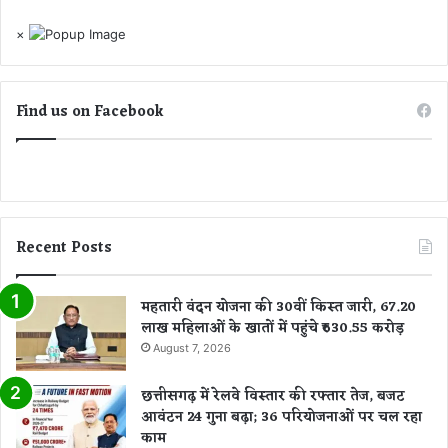
कि
ओ
×
स
ने
-
दी
कि
जा
स
न
Find us on Facebook
स्टा
का
र
री
का
…
ना
म
लि
Recent Posts
स्ट
में
है
महतारी वंदन योजना की 30वीं किस्त जारी, 67.20
शा
लाख महिलाओं के खातों में पहुंचे ₹630.55 करोड़
मि
August 7, 2026
ल
छत्तीसगढ़ में रेलवे विस्तार की रफ्तार तेज, बजट
आवंटन 24 गुना बढ़ा; 36 परियोजनाओं पर चल रहा
काम