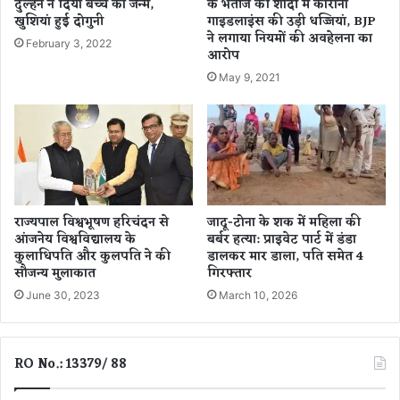
दुल्हन ने दिया बच्चे को जन्म,
के भतीजे की शादी में कोरोना
का
शू
खुशियां हुई दोगुनी
गाइडलाइंस की उड़ी धज्जियां, BJP
र
ने लगाया नियमों की अवहेलना का
टिं
,
February 3, 2022
आरोप
ग
प्र
के
धा
May 9, 2021
बी
न
च
मं
ए
त्री
क्ट
ने
र्स
वि
को
भा
कि
गों
राज्यपाल विश्वभूषण हरिचंदन से
जादू-टोना के शक में महिला की
या
को
आंजनेय विश्वविद्यालय के
बर्बर हत्या: प्राइवेट पार्ट में डंडा
ग
दि
कुलाधिपति और कुलपति ने की
डालकर मार डाला, पति समेत 4
या
ए
सौजन्य मुलाकात
गिरफ्तार
रि
नि
June 30, 2023
March 10, 2026
प्ले
र्दे
स
श
,
,
जा
पी
RO No.: 13379/ 88
नि
ए
ए
म