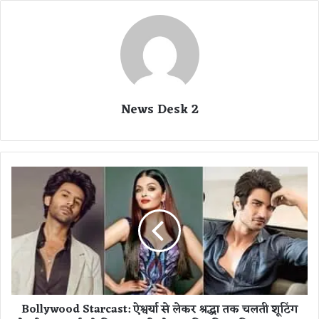
News Desk 2
B
o
l
l
y
w
o
o
d
Bollywood Starcast: ऐश्वर्या से लेकर श्रद्धा तक चलती शूटिंग
S