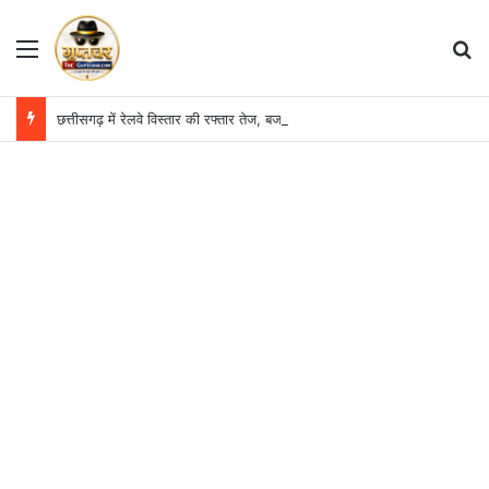
Menu
S
छत्तीसगढ़ में रेलवे विस्तार की रफ्तार तेज, बजट आवंटन 24 गुना बढ़ा; 36 परियोजनाओं पर चल रहा काम