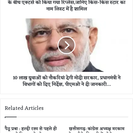
के बीच एक्टर्स को किया गया रिप्लेस,जानिए किस-किस स्टार का
t
नाम लिस्ट में है शामिल
a
r
c
1
a
0
s
ला
t
ख
:
यु
ऐ
वा
श्व
ओं
र्या
को
से
नौ
10 लाख युवाओं को नौकरियां देगी मोदी सरकार, प्रधानमंत्री ने
ले
क
क
विभागों को दिए निर्देश, पीएमओ ने दी जानकारी…
रि
र
यां
श्र
दे
द्धा
गी
Related Articles
त
मो
क
दी
च
स
ल
र
पैठू प्रथा : हल्दी रस्म से पहले ही
छत्तीसगढ़: कांग्रेस अध्यक्ष मरकाम
ती