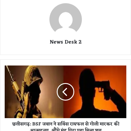
News Desk 2
छ
त्ती
स
ग
ढ़
:
B
S
F
छत्तीसगढ़: BSF जवान ने सर्विस रायफल से गोली मारकर की
ज
आत्महत्या, औंधे मुंह गिरा पड़ा मिला शव
वा