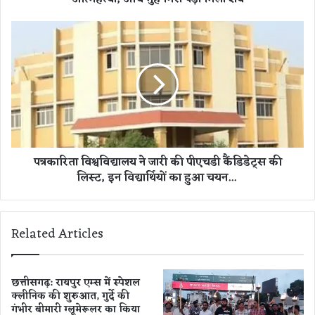
न
ने
प
स
त्र
र्वि
का
स
रि
रा
ता
य
वि
फ
श्व
ल
वि
से
द्या
पत्रकारिता विश्वविद्यालय ने जारी की पीएचडी कैंडिडेट्स की
गो
ल
लिस्ट, इन विद्यार्थियों का हुआ चयन...
ली
य
मा
ने
र
जा
क
री
Related Articles
र
की
की
पी
आ
ए
त्म
च
छत्तीसगढ़: रायपुर एम्स में स्पेशल
ह
क्लीनिक की शुरुआत, गुर्दे की
डी
गंभीर बीमारी ग्लूमेरूलर का किया
त्या
कैं