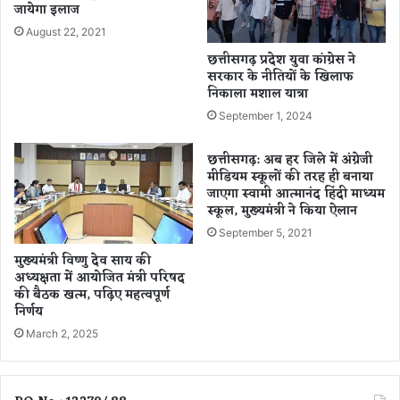
जायेगा इलाज
,
डि
औं
डे
August 22, 2021
धे
ट्स
छत्तीसगढ़ प्रदेश युवा कांग्रेस ने
मुं
की
सरकार के नीतियों के खिलाफ
ह
लि
निकाला मशाल यात्रा
गि
स्ट
September 1, 2024
रा
,
प
इ
छत्तीसगढ़: अब हर जिले में अंग्रेजी
ड़ा
न
मीडियम स्कूलों की तरह ही बनाया
मि
वि
जाएगा स्वामी आत्मानंद हिंदी माध्यम
ला
द्या
स्कूल, मुख्यमंत्री ने किया ऐलान
श
र्थि
September 5, 2021
व
यों
का
मुख्यमंत्री विष्णु देव साय की
हु
अध्यक्षता में आयोजित मंत्री परिषद
की बैठक खत्म, पढ़िए महत्वपूर्ण
आ
निर्णय
च
य
March 2, 2025
न
.
.