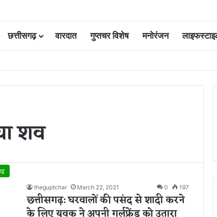
छत्तीसगढ़
वारदात
गुप्तचर विशेष
मनोरंजन
लाइफस्टाइ
 आवंटन 24 गुना बढ़ा; 36 परियोजनाओं पर चल रहा काम
ाया शव
गढ़
theguptchar
March 22, 2021
0
197
छत्तीसगढ़: घरवालों की पसंद से शादी करने
के लिए युवक ने अपनी गर्लफ्रेंड को उतारा