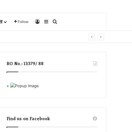
ल
Log In
Sidebar
Search for
Follow
RO No.: 13379/ 88
×
Find us on Facebook