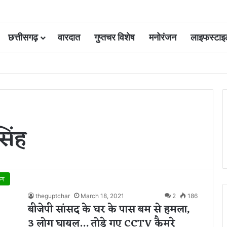
छत्तीसगढ़
वारदात
गुप्तचर विशेष
मनोरंजन
लाइफस्टाइ
 कोर्ट की एक गलती की वजह से जिंदगी हो गई बर्बाद; सुप्रीम कोर्ट ने किया बरी
सिंह
िंग
theguptchar
March 18, 2021
2
186
बीजेपी सांसद के घर के पास बम से हमला,
3 लोग घायल… तोड़े गए CCTV कैमरे