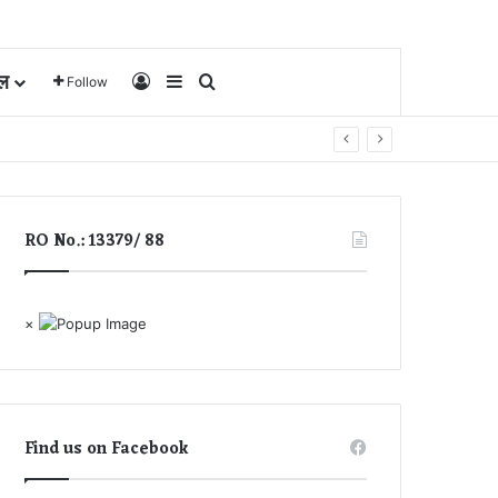
ल
Log In
Sidebar
Search for
Follow
RO No.: 13379/ 88
×
Find us on Facebook