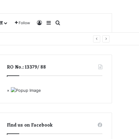
ल
Log In
Sidebar
Search for
Follow
RO No.: 13379/ 88
×
Find us on Facebook