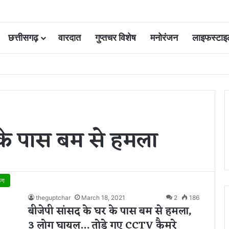
छत्तीसगढ़
वारदात
गुप्तचर विशेष
मनोरंजन
लाइफस्टाइ
 आवंटन 24 गुना बढ़ा; 36 परियोजनाओं पर चल रहा काम
 के पास बम से हमला
िंग
theguptchar
March 18, 2021
2
186
बीजेपी सांसद के घर के पास बम से हमला,
3 लोग घायल… तोड़े गए CCTV कैमरे