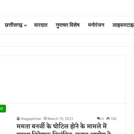
छत्तीसगढ़
वारदात
गुप्तचर विशेष
मनोरंजन
लाइफस्टाइ
 आवंटन 24 गुना बढ़ा; 36 परियोजनाओं पर चल रहा काम
सत
theguptchar
March 15, 2021
0
162
ममता बनर्जी के चोटिल होने के मामले में