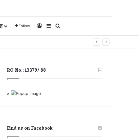
ल
Log In
Sidebar
Search for
Follow
RO No.: 13379/ 88
×
Find us on Facebook