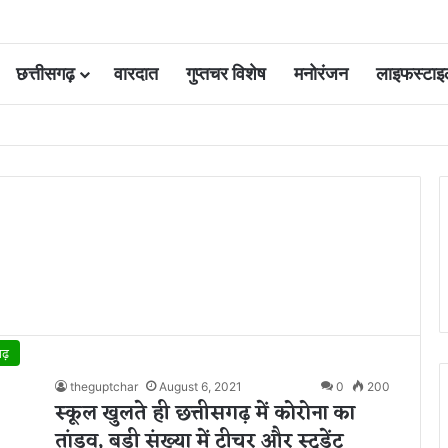
छत्तीसगढ़
वारदात
गुप्तचर विशेष
मनोरंजन
लाइफस्टाइ
 आवंटन 24 गुना बढ़ा; 36 परियोजनाओं पर चल रहा काम
गढ़
theguptchar
August 6, 2021
0
200
स्कूल खुलते ही छत्तीसगढ़ में कोरोना का
तांडव, बड़ी संख्या में टीचर और स्टूडेंट