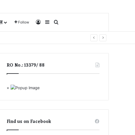
ल
Log In
Sidebar
Search for
Follow
RO No.: 13379/ 88
×
Find us on Facebook