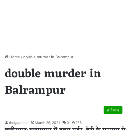
Home
/
double murder in Balrampur
double murder in
Balrampur
छत्तीसगढ़
theguptchar
March 26, 2021
0
173