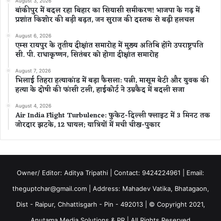
August 3, 2026
बांकीपुर में बदल रहा बिहार का सियासी समीकरण! भाजपा के गढ़ में
प्रशांत किशोर की बड़ी बढ़त, जन सुराज की दस्तक से बढ़ी हलचल
August 6, 2026
एम्स रायपुर के तृतीय दीक्षांत समारोह में मुख्य अतिथि होंगे उपराष्ट्रपति
सी. पी. राधाकृष्णन, सितंबर को होगा दीक्षांत समारोह
August 7, 2026
भिलाई तिहरा हत्याकांड में बड़ा फैसला: पत्नी, मासूम बेटी और युवक की
हत्या के दोषी की फांसी टली, हाईकोर्ट ने उम्रकैद में बदली सजा
August 4, 2026
Air India Flight Turbulence: फुकेट-दिल्ली फ्लाइट में 3 मिनट तक
जोरदार झटके, 12 घायल; यात्रियों में मची चीख-पुकार
Owner/ Editor: Aditya Tripathi | Contact: 9424224961 | Email:
theguptchar@gmail.com | Address: Mahadev Vatika, Bhatagaon,
Dist - Raipur, Chhattisgarh - Pin - 492013 | © Copyright 2021,
Anutama Media Solutions & PR | All Rights Reserved