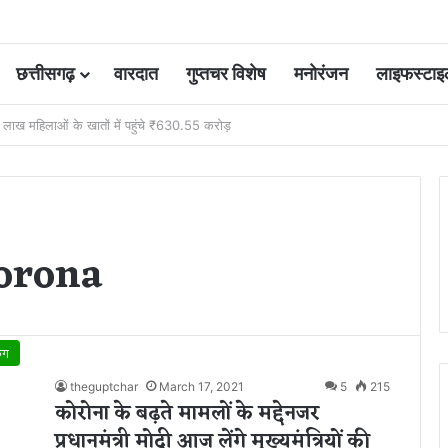
छत्तीसगढ़
वारदात
गुप्तचर विशेष
मनोरंजन
लाइफस्टाइ
 आवंटन 24 गुना बढ़ा; 36 परियोजनाओं पर चल रहा काम
Corona
िंग
theguptchar
March 17, 2021
5
215
कोरोना के बढ़ते मामलों के मद्देनजर
प्रधानमंत्री मोदी आज लेंगे मुख्यमंत्रियों की