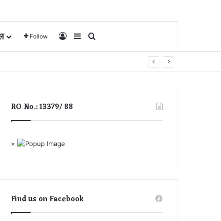
ल
Log In
Sidebar
Search for
Follow
RO No.: 13379/ 88
×
Find us on Facebook