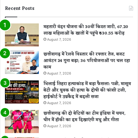
क
ड़
Recent Posts
ब
की
ना
बे
महतारी वंदन योजना की 30वीं किस्त जारी, 67.20
ना
लाख महिलाओं के खातों में पहुंचे ₹630.55 करोड़
मी
सं
August 7, 2026
प
त्ति
छत्तीसगढ़ में रेलवे विस्तार की रफ्तार तेज, बजट
ब
आवंटन 24 गुना बढ़ा; 36 परियोजनाओं पर चल रहा
रा
काम
म
August 7, 2026
द
भिलाई तिहरा हत्याकांड में बड़ा फैसला: पत्नी, मासूम
बेटी और युवक की हत्या के दोषी की फांसी टली,
हाईकोर्ट ने उम्रकैद में बदली सजा
August 7, 2026
छत्तीसगढ़ की दो बेटियों का टीम इंडिया में चयन,
चीन में हॉकी का दम दिखाएंगी मधु और गीता
August 7, 2026