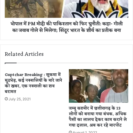
B
मो
I
दी
की
की
भोपाल में PM मोदी की पाकिस्तान को फिर चुनौती: कहा- गोली
ब
पा
ड़ी
का जवाब गोले से मिलेगा; सिंदूर भारत के शौर्य का प्रतीक बना
कि
का
स्ता
र्र
न
वा
को
Related Articles
ई
फि
,
र
म
चु
हा
नौ
Guptchar Breaking : सुकमा में
ले
मुठभेड़, कई नक्सलियों के मारे जाने
ती
खा
की खबर, एक नक्सली का शव
:
बरामत
का
क
र
हा
July 25, 2021
ऑ
-
जम्मू कश्मीर में छत्तीसगढ़ के 13
फि
गो
लोगों को बनाया गया बंधक, अधिक
स
ली
पैसों का लालच देकर काम कराने ले
के
का
गया दलाल, अब कर रहे मारपीट
अ
ज
August 1, 2022