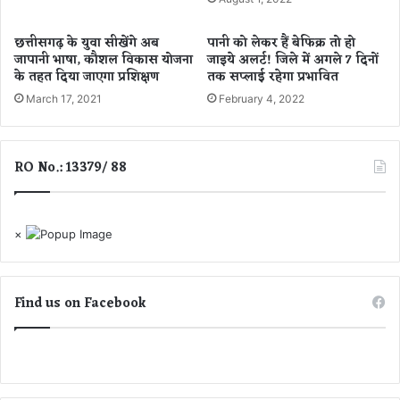
धि
वा
का
ब
छत्तीसगढ़ के युवा सीखेंगे अब
पानी को लेकर हैं बेफिक्र तो हो
री
गो
जापानी भाषा, कौशल विकास योजना
जाइये अलर्ट! जिले में अगले 7 दिनों
सं
ले
के तहत दिया जाएगा प्रशिक्षण
तक सप्लाई रहेगा प्रभावित
ज
से
March 17, 2021
February 4, 2022
य
मि
आ
ले
चा
गा
र्य
;
RO No.: 13379/ 88
प
सिं
र
दू
के
र
स
भा
×
द
र
र्ज
त
,
के
Find us on Facebook
3
शौ
.
र्य
3
का
2
प्र
क
ती
रो