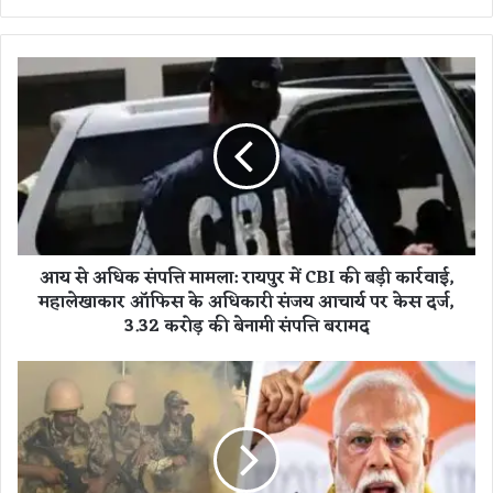
आ
य
से
अ
धि
क
सं
प
त्ति
आय से अधिक संपत्ति मामला: रायपुर में CBI की बड़ी कार्रवाई,
मा
महालेखाकार ऑफिस के अधिकारी संजय आचार्य पर केस दर्ज,
म
3.32 करोड़ की बेनामी संपत्ति बरामद
ला
:
रा
भो
य
पा
पु
ल
र
में
में
P
C
M