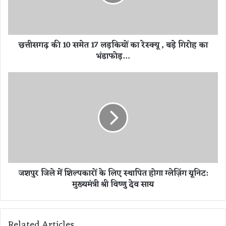
की
1
0
स
छत्तीसगढ़ की 10 समेत 17 लड़कियों का रेस्क्यू , बड़े गिरोह का
मे
भंडाफोड़…
त
1
7
ज
ल
श
ड़
पु
कि
र
यों
जि
का
ले
रे
में
स्क्यू
शि
,
ल्प
जशपुर जिले में शिल्पकारों के लिए स्थापित होगा ग्लेज़िंग यूनिट:
ब
का
मुख्यमंत्री श्री विष्णु देव साय
ड़े
रों
गि
के
रो
लि
ह
ए
Related Articles
का
स्था