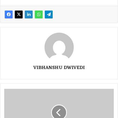
VIBHANSHU DWIVEDI
छ
त्ती
स
ग
ढ़