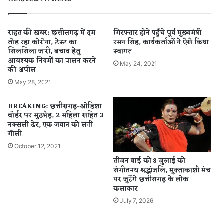
भं
पि
डा
त
फो
हो
राहत की खबर: छत्तीसगढ़ में दम
गिरफ्तार होने पहुँचे पूर्व मुख्यमंत्री
ड़
तोड़ रहा कोरोना, टेस्ट का
रमन सिंह, कार्यकर्ताओं ने ऐसे किया
गा
सिलसिला जारी, बचाव हेतु
स्वागत
…
ग्ले
आवश्यक नियमों का पालन करने
ज़िं
May 24, 2021
की अपील
ग
यू
May 28, 2021
नि
ट
BREAKING: छत्तीसगढ़-ओडिशा
:
बॉर्डर पर मुठभेड़, 2 महिला सहित 3
मु
नक्सली ढेर, एक जवान को लगी
गोली
ख्य
मं
October 12, 2021
त्री
तीजन बाई को 8 जुलाई को
श्री
संगीतमय श्रद्धांजलि, मुक्ताकाशी मंच
वि
पर जुटेंगे छत्तीसगढ़ के लोक
ष्णु
कलाकार
दे
July 7, 2026
व
सा