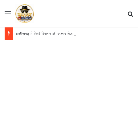
Menu
S
छत्तीसगढ़ में रेलवे विस्तार की रफ्तार तेज, बजट आवंटन 24 गुना बढ़ा; 36 परियोजनाओं पर चल रहा काम