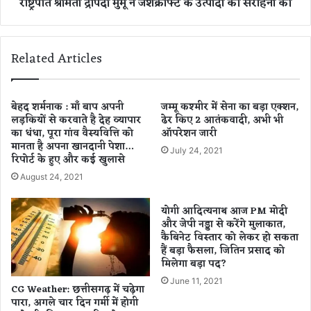
राष्ट्रपति श्रीमती द्रौपदी मुर्मू ने जशक्राफ्ट के उत्पादों की सराहना की
क
दी
ला
मु
ब्रा
र्मू
ण्ड
ने
Related Articles
ए
ज
वं
श
डि
क्रा
जि
फ्ट
बेहद शर्मनाक : माँ बाप अपनी
जम्मू कश्मीर में सेना का बड़ा एक्शन,
ट
लड़कियों से करवाते है देह व्यापार
ढेर किए 2 आतंकवादी, अभी भी
के
का धंधा, पूरा गांव वैस्यवित्ति को
ऑपरेशन जारी
ल
उ
मानता है अपना खानदानी पेशा…
फा
त्पा
July 24, 2021
रिपोर्ट के हुए और कई खुलासे
इ
दों
नें
की
August 24, 2021
स
बु
स
योगी आदित्यनाथ आज PM मोदी
क
रा
और जेपी नड्डा से करेंगे मुलाकात,
ले
कैबिनेट विस्तार को लेकर हो सकता
ह
हैं बड़ा फैसला, जितिन प्रसाद को
ट
ना
मिलेगा बड़ा पद?
का
की
वि
June 11, 2021
CG Weather: छत्तीसगढ़ में चढ़ेगा
मो
पारा, अगले चार दिन गर्मी में होगी
च