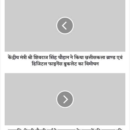
कें
द्री
य
मं
त्री
श्री
शि
व
रा
केंद्रीय मंत्री श्री शिवराज सिंह चौहान ने किया छत्तीसकला ब्राण्ड एवं
ज
डिजिटल फाइनेंस बुकलेट का विमोचन
सिं
ह
चौ
रा
हा
ष्ट्र
न
प
ने
ति
कि
श्री
या
म
छ
ती
त्ती
द्रौ
स
प