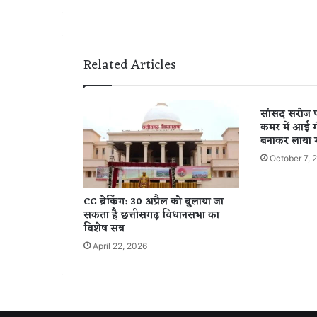
र्ड
रा
ह
गी
Related Articles
रों
प
र
सांसद सरोज पा
च
कमर में आई गं
ला
बनाकर लाया ग
र
October 7, 
हे
डं
डे
CG ब्रेकिंग: 30 अप्रैल को बुलाया जा
,
सकता है छत्तीसगढ़ विधानसभा का
वी
विशेष सत्र
डि
April 22, 2026
यो
हु
आ
वा
य