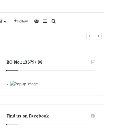
ल
Log In
Sidebar
Search for
Follow
RO No.: 13379/ 88
×
Find us on Facebook