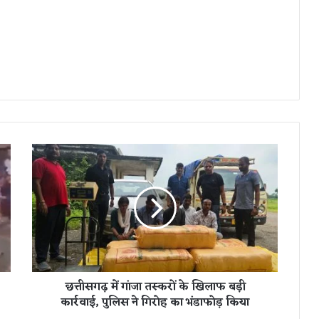
छ
त्ती
स
ग
ढ़
में
गां
जा
त
छत्तीसगढ़ में गांजा तस्करों के खिलाफ बड़ी
स्क
कार्रवाई, पुलिस ने गिरोह का भंडाफोड़ किया
रों
के