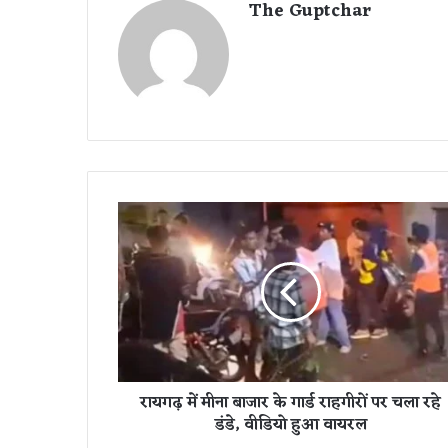
The Guptchar
रा
य
ग
ढ़
में
मी
ना
बा
जा
रायगढ़ में मीना बाजार के गार्ड राहगीरों पर चला रहे
र
डंडे, वीडियो हुआ वायरल
के
गा