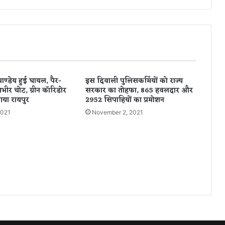
खि
ला
फ
ब
ड़ी
का
र्र
ण्डेय हुई घायल, पैर-
इस दिवाली पुलिसकर्मियों को राज्य
वा
भीर चोट, ग्रीन कॉरिडोर
सरकार का तोहफा, 865 हवलदार और
ई
या रायपुर
2952 सिपाहियों का प्रमोशन
,
2021
November 2, 2021
पु
लि
स
ने
गि
रो
ह
का
भं
डा
फो