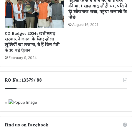
पड़ोसी के साथ भाग गए थी 3 बच्चों
ना
लि
की मां, 1 साल बाद लौटी घर, पति ने
ए
दी खौफनाक सजा, पहुंचा सलाखों के
ब
पीछे
ड़ी
August 16, 2021
रा
ह
CG Budget 2024: छत्तीसगढ़
सरकार ने जनता के लिए खोला
त
खुशियों का खजाना, ये हैं वित्त मंत्री
जि
के 10 बड़े ऐलान
न्हें
भू
February 9, 2024
मि
न
हो
RO No.: 13379/ 88
ने
के
का
र
×
ण
अ
न्य
Find us on Facebook
कृ
षि