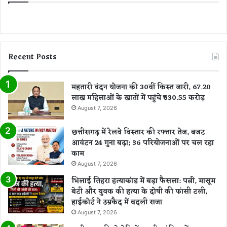
यो
ज
ना
ओं
का
Recent Posts
ला
भ
न
महतारी वंदन योजना की 30वीं किस्त जारी, 67.20
हीं
लाख महिलाओं के खातों में पहुंचे ₹630.55 करोड़
मि
August 7, 2026
ल
पा
छत्तीसगढ़ में रेलवे विस्तार की रफ्तार तेज, बजट
ता
आवंटन 24 गुना बढ़ा; 36 परियोजनाओं पर चल रहा
काम
August 7, 2026
भिलाई तिहरा हत्याकांड में बड़ा फैसला: पत्नी, मासूम
बेटी और युवक की हत्या के दोषी की फांसी टली,
हाईकोर्ट ने उम्रकैद में बदली सजा
August 7, 2026