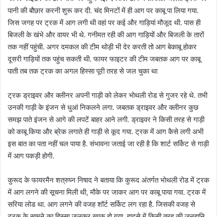
पानी की बौछार करनी शुरू कर दी. चंद मिनटों में ही आग पर काबू पा लिया गया.
जिस जगह पर ट्रक में आग लगी थी वहां पर कई और गाड़ियां मौजूद थी. पास ही
बिजली के खंभे और वायर भी थे. गनीमत रही की आग गाड़ियों और बिजली के तारों
तक नहीं पहुंची. अगर दमकल की टीम थोड़ी भी देर करती तो आग बेकाबू होकर
दूसरी गाड़ियों तक पहुंच सकती थी. फायर फाइटर की टीम जबतक आग पर काबू
पाती तब तक ट्रक का अगल हिस्सा पूरी तरह से जल चुका था
ट्रक ड्राइवर और क्लीनर अपनी गाड़ी को लेकर भोथली रोड से गुजर रहे थे. तभी
उनकी गाड़ी के इंजन से धुआं निकलने लगा. जबतक ड्राइवर और क्लीनर कुछ
समझ पाते इंजन से आगे की लपटें बाहर आने लगी. ड्राइवर ने किसी तरह से गाड़ी
को काबू किया और ब्रेक लगाते ही गाड़ी से कूद गया. ट्रक में आग कैसे लगी अभी
इस बात का पता नहीं चल पाया है. संभावना जताई जा रही है कि शार्ट सर्किट से गाड़ी
में आग पकड़ी होगी.
कुरूद के फायरमैन शत्रुघ्न निषाद ने बताया कि कुरूद अंतर्गत भोथली रोड में ट्रक
में आग लगने की सूचना मिली थी, मौके पर जाकर आग पर काबू पाया गया. ट्रक में
सरिया लोड था. आग लगने की वजह शॉर्ट सर्किट लग रहा है. जिसकी वजह से
ट्रक के सामने का हिस्सा जलकर खाक हो गया. हादसे में किसी तरह की जनहानि