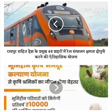
रा
य
पु
र
स
हि
त
देे
श
रायपुर सहित देेश के प्रमुख 48 शहरों में रेल संचालन क्षमता दोगुनी
के
करने की ऐतिहासिक योजना
प्र
मु
ख
दी
4
न
8
द
श
या
ह
ल
रों
उ
में
पा
रे
ध्या
ल
य