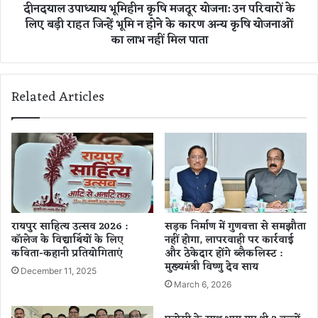
दीनदयाल उपाध्याय भूमिहीन कृषि मजदूर योजना: उन परिवारों के
सं
भू
लिए बड़ी राहत जिन्हें भूमि न होने के कारण अन्य कृषि योजनाओं
चा
मि
ल
का लाभ नहीं मिल पाता
ही
न
न
क्ष
कृ
म
षि
Related Articles
ता
म
दो
ज
गु
दू
नी
र
क
यो
र
ज
ने
ना
की
:
ऐ
उ
रायपुर साहित्य उत्सव 2026 :
सड़क निर्माण में गुणवत्ता से समझौता
ति
न
कॉलेज के विद्यार्थियों के लिए
नहीं होगा, लापरवाही पर कार्रवाई
हा
प
कविता-कहानी प्रतियोगिताएं
और ठेकेदार होंगे ब्लैकलिस्ट :
सि
रि
मुख्यमंत्री विष्णु देव साय
December 11, 2025
क
वा
March 6, 2026
यो
रों
ज
के