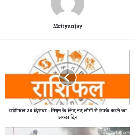
Mrityunjay
रा
शि
फ
ल
2
8
दि
सं
ब
राशिफल 28 दिसंबर : मिथुन के लिए नए लोगों से संपर्क करने का
र
अच्छा दिन
:
मि
थु
च