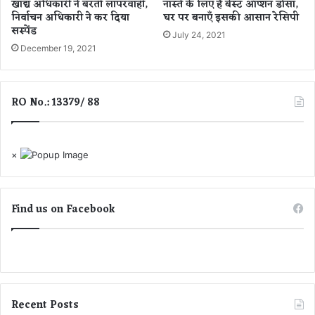
खाद्य अधिकारी ने बरती लापरवाही,
नास्ते के लिए है बेस्ट ऑप्शन डोसा,
क
निर्वाचन अधिकारी ने कर दिया
घर पर बनाएँ इसकी आसान रेसिपी
र
सस्पेंड
July 24, 2021
ब
December 19, 2021
चा
ई
जा
RO No.: 13379/ 88
न
×
Find us on Facebook
Recent Posts