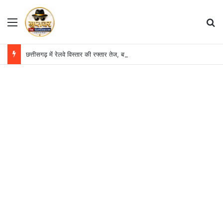
Menu
S
छत्तीसगढ़ में रेलवे विस्तार की रफ्तार तेज, बजट आवंटन 24 गुना बढ़ा; 36 परियोजनाओं पर चल रहा काम