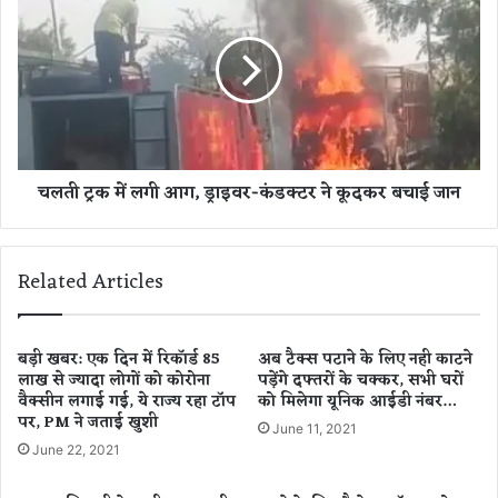
न
ल
के
ती
लि
ट्र
ए
क
न
में
ए
ल
लो
गी
गों
आ
चलती ट्रक में लगी आग, ड्राइवर-कंडक्टर ने कूदकर बचाई जान
से
ग
सं
,
प
ड्रा
र्क
इ
Related Articles
क
व
र
र
ने
-
का
कं
बड़ी खबर: एक दिन में रिकॉर्ड 85
अब टैक्स पटाने के लिए नही काटने
अ
लाख से ज्यादा लोगों को कोरोना
पड़ेंगे दफ्तरों के चक्कर, सभी घरों
ड
वैक्सीन लगाई गई, ये राज्य रहा टॉप
को मिलेगा यूनिक आईडी नंबर…
च्छा
क्ट
पर, PM ने जताई खुशी
दि
र
June 11, 2021
न
ने
June 22, 2021
कू
द