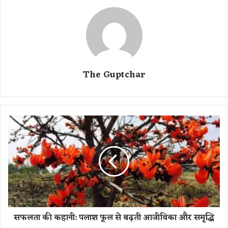
The Guptchar
स
फ
ल
ता
की
क
हा
नी
:
सफलता की कहानी: पलाश फूल से बढ़ती आजीविका और समृद्धि
प
ला