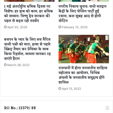
ए
1 मई अंतर्राष्ट्रीय श्रमिक दिवस पर
नगरीय निकाय चुनाव: सभी मतदान
गी
विशेष: हर हाथ को काम, हर श्रमिक
केंद्रों के लिए पोलिंग पार्टी हुईं
स
को सम्मान: विष्णु देव सरकार की
रवाना, कल सुबह आठ से होगी
र
पहल से बदल रही तस्वीर
वोटिंग
का
April 30, 2026
February 10, 2025
र
बचपन के प्यार के लिए लव मैरिज
वाली पत्नी को मारा, हत्या से पहले
स्क्रिप्ट तैयार कर प्रेमिका के साथ
किया रिहर्सल, मामला जानकर रह
जाएंगे हैरान
March 28, 2022
राजधानी में होगा जनजातीय साहित्य
महोत्सव का आयोजन, विभिन्न
अंचलों के जनजातीय समुदाय होंगे
शामिल
April 15, 2022
RO No.: 13379/ 88