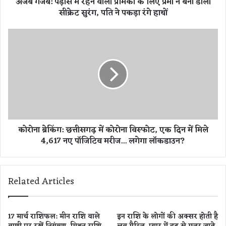
अजब गजब: पड़ोस में रहने वाली प्रेमिका के लिए प्रेमी ने बना डाली
स
सीक्रेट सुरंग, पति ने पकड़ा रंगे हाथों
में
र
ह
को
ने
रो
वा
ना
ली
ब्रे
प्रे
किं
मि
ग
का
:
के
छ
लि
त्ती
कोरोना ब्रेकिंग: छत्तीसगढ़ में कोरोना विस्फोट, एक दिन में मिले
ए
स
4,617 नए पॉजिटिव मरीज... लगेगा लॉकडाउन?
प्रे
ग
मी
ढ़
ने
में
ब
को
Related Articles
ना
रो
डा
ना
ली
वि
सी
स्फो
17 मार्च राशिफल: मीन राशि वाले
इन राशि के लोगों की अक्सर होती है
क्रे
ट