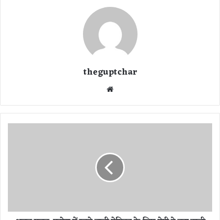
theguptchar
We
bsi
te
अ
ज
ब
ग
ज
ब
:
प
ड़ो