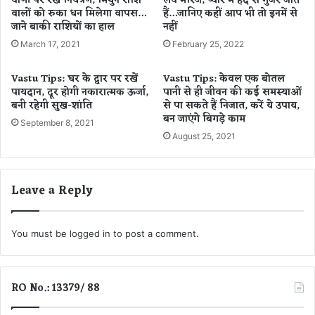
वाणी पर रखें नियंत्रण, मिथुन राशि
लव मैरिज, प्यार में हद से गुजर जाते
वालों को रुका धन मिलेगा वापस…
हैं…जानिए कहीं आप भी तो इनमें से
ट
,
जाने बाकी राशियों का हाल
नहीं
सु
ए
रं
क
March 17, 2021
February 25, 2022
ग
दि
,
न
Vastu Tips: घर के द्वार पर रखें
Vastu Tips: केवल एक बोतल
प
में
पायदान, दूर होगी नकारात्मक ऊर्जा,
पानी से ही जीवन की कई समस्याओं
ति
मि
बनी रहेगी सुख-शांति
से पा सकते हैं निजात, करें ये उपाय,
ने
ले
बन जाएंगे बिगड़े काम
September 8, 2021
प
4
August 25, 2021
क
,
ड़ा
6
रं
1
Leave a Reply
गे
7
हा
न
थों
ए
You must be
logged in
to post a comment.
पॉ
जि
टि
व
RO No.: 13379/ 88
म
री