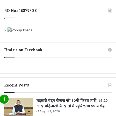
हे
ख
गा
स
RO No.: 13379/ 88
आ
कें
प
गे
का
मै
दि
च
×
न
Find us on Facebook
Recent Posts
महतारी वंदन योजना की 30वीं किस्त जारी, 67.20
लाख महिलाओं के खातों में पहुंचे ₹630.55 करोड़
August 7, 2026