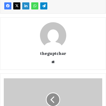
theguptchar
We
bsi
te
1
8
जु
ला
ई
रा