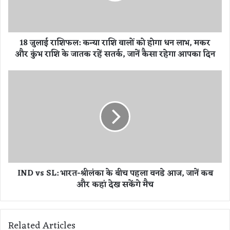
शि
फ
ल
18 जुलाई राशिफल: कन्या राशि वालों को होगा धन लाभ, मकर
:
और कुंभ राशि के जातक रहें सतर्क, जानें कैसा रहेगा आपका दिन
क
न्या
रा
I
शि
N
वा
D
लों
v
को
s
हो
S
गा
L
ध
:
न
भा
IND vs SL: भारत-श्रीलंका के बीच पहला वनडे आज, जानें कब
ला
र
और कहां देख सकेंगे मैच
भ
त
,
-
म
श्री
क
लं
Related Articles
र
का