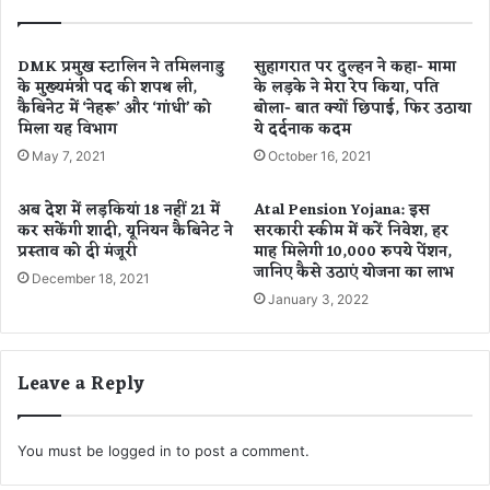
औ
के
र
बी
कुं
च
DMK प्रमुख स्टालिन ने तमिलनाडु
सुहागरात पर दुल्हन ने कहा- मामा
भ
के मुख्यमंत्री पद की शपथ ली,
के लड़के ने मेरा रेप किया, पति
प
कैबिनेट में ‘नेहरू’ और ‘गांधी’ को
बोला- बात क्यों छिपाई, फिर उठाया
रा
ह
मिला यह विभाग
ये दर्दनाक कदम
शि
ला
के
व
May 7, 2021
October 16, 2021
जा
न
त
डे
अब देश में लड़कियां 18 नहीं 21 में
Atal Pension Yojana: इस
क
आ
कर सकेंगी शादी, यूनियन कैबिनेट ने
सरकारी स्कीम में करें निवेश, हर
र
ज
प्रस्ताव को दी मंजूरी
माह मिलेगी 10,000 रुपये पेंशन,
हें
,
जानिए कैसे उठाएं योजना का लाभ
December 18, 2021
स
जा
January 3, 2022
त
नें
र्क
क
,
ब
Leave a Reply
जा
औ
नें
र
कै
क
सा
You must be
logged in
to post a comment.
हां
र
दे