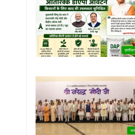
छत्तीस
भा