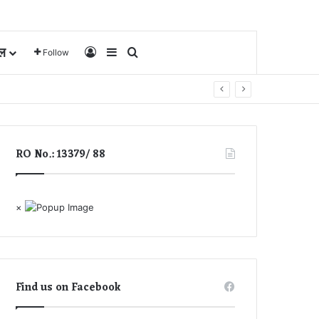
ल
Log In
Sidebar
Search for
Follow
RO No.: 13379/ 88
×
Find us on Facebook