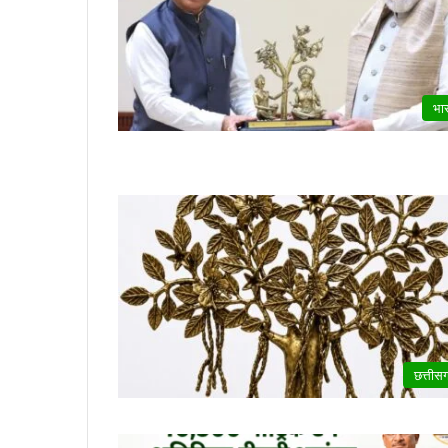
भा
छत्तीस