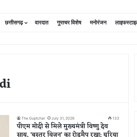
छत्तीसगढ़
वारदात
गुप्तचर विशेष
मनोरंजन
लाइफस्टाइ
 आवंटन 24 गुना बढ़ा; 36 परियोजनाओं पर चल रहा काम
di
The Guptchar
July 31, 2026
133
पीएम मोदी से मिले मुख्यमंत्री विष्णु देव
साय, ‘बस्तर विजन’ का रोडमैप रखा; यूरिया