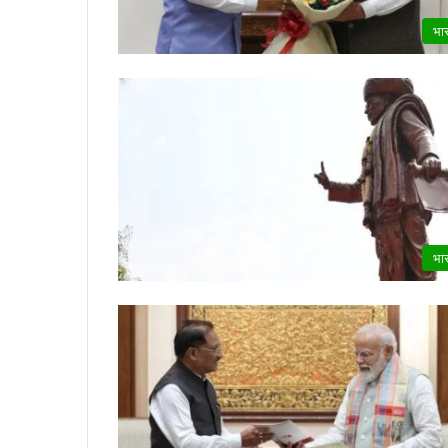
भा
भा