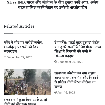
SL vs IND: भारत और श्रीलंका के बीच दूसरा वनडे आज, अजेय
वा
र
बढ़त हासिल करने मैदान पर उतरेगी भारतीय टीम
ली
त
जा
औ
दू
र
ग
श्री
Related Articles
र
लं
नी
का
गि
के
र
बी
धर्मेंद्र ने चाँद पर खरीदी जमीन,
ई गवर्नेंस: ‘पढ़ई तुंहर दुआर’ पोर्टल
फ़्ता
सालहिरह पर पत्नी को दिया
बना दूसरे राज्यों के लिए मॉडल, उच्च
च
सरपराइज
शिक्षा में निगरानी की कमी से
र
दू
सिस्टम बदहाल
,
स
December 27, 2020
क
रा
December 29, 2020
ई
व
लो
न
सावधान! कोरोना का नया लक्षण
गों
डे
आया सामने, अब पेट और सिरदर्द
को
आ
से ग्रसित लोगो में भी कोरोना का
ब
ज
खतरा
ना
,
April 16, 2021
चु
अ
राजस्थान में हुआ मिग-21 क्रैश, दो
की
जे
लोगों की मौत एक घायल