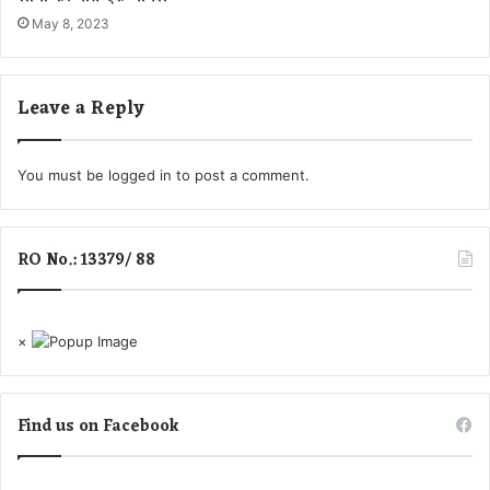
है
य
शि
May 8, 2023
ब
का
ढ़
र
त
हा
Leave a Reply
सि
ल
क
You must be
logged in
to post a comment.
र
ने
मै
RO No.: 13379/ 88
दा
न
प
र
×
उ
त
रे
गी
Find us on Facebook
भा
र
ती