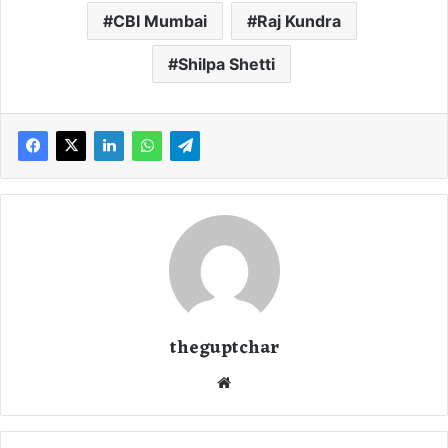
CBI Mumbai
Raj Kundra
Shilpa Shetti
theguptchar
We
bsi
te