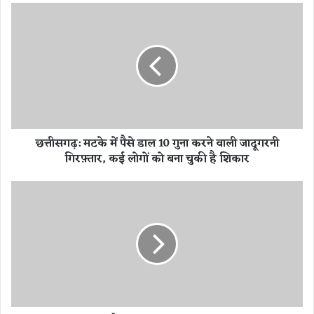
छ
त्ती
स
ग
ढ़
:
म
ट
के
छत्तीसगढ़: मटके में पैसे डाल 10 गुना करने वाली जादूगरनी
में
गिरफ़्तार, कई लोगों को बना चुकी है शिकार
पै
से
डा
S
ल
L
1
v
0
s
गु
I
ना
N
क
D
र
:
ने
भा