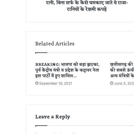
रानी, बिना सर्फ के कैसे चमकाए जाते थे राजा-
न
रानियों के रेशमी कपड़े
के
कै
से
न
हा
ते
Related Articles
थे
रा
जा
BREAKING: भाजपा को बड़ा झटका,
छत्तीसगढ़ की 
-
पूर्व केंद्रीय मंत्री व प्रदेश के कद्दावर नेता
की सबसे ऊंची
रा
इस पार्टी में हुए शामिल…
अन्य मंत्रियों
नी
September 18, 2021
June 3, 202
,
बि
ना
स
र्फ
के
Leave a Reply
कै
से