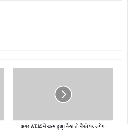
अ
ग
र
A
T
M
में
ख
त्म
अगर ATM में खत्म हुआ कैश तो बैंकों पर लगेगा
हु