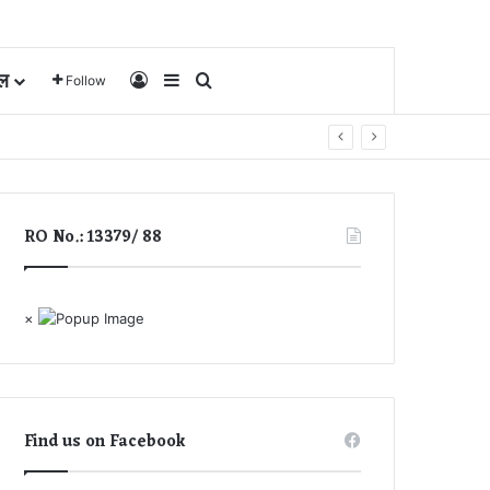
ल
Log In
Sidebar
Search for
Follow
RO No.: 13379/ 88
×
Find us on Facebook