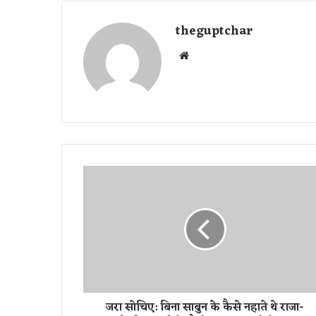
theguptchar
We
bsi
te
ज
रा
सो
चि
ए
:
बि
ना
सा
जरा सोचिए: बिना साबुन के कैसे नहाते थे राजा-
बु