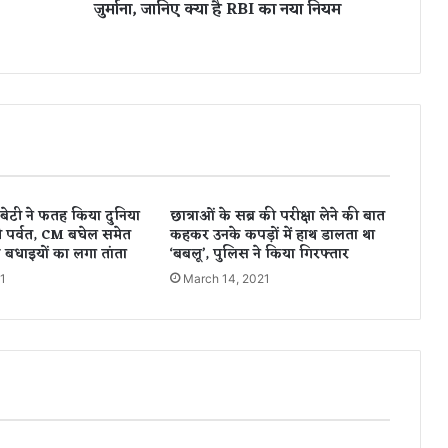
जुर्माना, जानिए क्या है RBI का नया नियम
आ
कै
श
तो
बैं
कों
प
र
ल
गे
बेटी ने फतह किया दुनिया
छात्राओं के सब्र की परीक्षा लेने की बात
गा
 पर्वत, CM बघेल समेत
कहकर उनके कपड़ों में हाथ डालता था
जु
 के बधाइयों का लगा तांता
‘बबलू’, पुलिस ने किया गिरफ्तार
र्मा
1
March 14, 2021
ना
,
जा
नि
ए
क्या
है
R