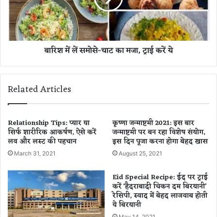
ने
स
य
मो
वि
से
श्व
-
बारिश में लें समोसे-चाट का मजा, ट्राई करें ये
वि
चा
द्या
ट
ल
का
य
म
Related Articles
के
जा
कु
,
ला
ट्रा
धि
ई
Relationship Tips: प्यार या
कृष्णा जन्माष्टमी 2021: इस बार
प
सिर्फ शारीरिक आकर्षण, ऐसे करें
जन्माष्टमी पर बन रहा विशेष संयोग,
क
लव और लस्ट की पहचान
इस दिन पूजा करना होगा बेहद खास
ति
रें
औ
ये
March 31, 2021
August 25, 2021
र
कु
Eid Special Recipe: ईद पर ट्राई
ल
करें ‘हैदराबादी चिकन दम बिरयानी’
प
रेसिपी, स्वाद में बेहद लाजवाब होती
ति
ये बिरयानी
ने
May 14, 2021