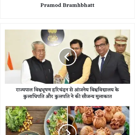
Pramod Bramhbhatt
रा
ज्य
पा
ल
वि
श्व
भू
ष
ण
राज्यपाल विश्वभूषण हरिचंदन से आंजनेय विश्वविद्यालय के
ह
कुलाधिपति और कुलपति ने की सौजन्य मुलाकात
रि
चं
द
बा
न
रि
से
श
आं
में
ज
लें