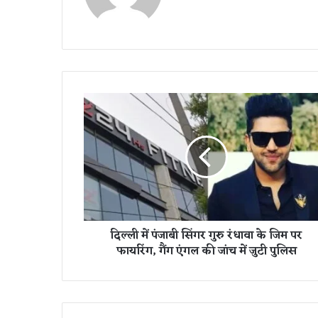
दि
ल्ली
में
पं
जा
बी
सिं
ग
र
दिल्ली में पंजाबी सिंगर गुरु रंधावा के जिम पर
गु
फायरिंग, गैंग एंगल की जांच में जुटी पुलिस
रु
रं
धा
वा
के