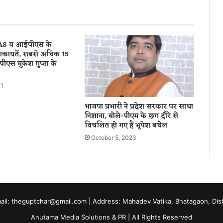
वि
धा
न
स
 IAS व आईपीएस के
भा
कायतें, सबसे अधिक 15
का
ीएस मुकेश गुप्ता के
मा
न
21
सू
न
भाजपा प्रभारी ने प्रदेश सरकार पर साधा
स
निशाना, बोले-पीएम के छग दौरे से
त्र
विचलित हो गए हैं भूपेश बघेल
,
October 5, 2023
1
7
जु
ला
ई
त
mail: theguptchar@gmail.com | Address: Mahadev Vatika, Bhatagaon, Dist 
क
च
Anutama Media Solutions & PR | All Rights Reserved