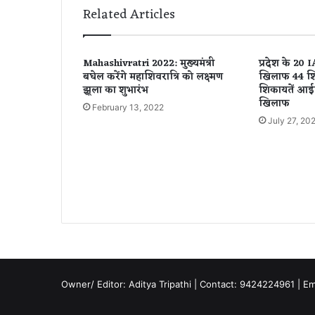
जि
Related Articles
म
प
र
Mahashivratri 2022: मुख्यमंत्री
प्रदेश के 20
फा
बघेल करेंगे महाशिवरात्रि को लक्ष्मण
खिलाफ 44 शि
य
झूला का शुभारंभ
शिकायतें आईप
रिं
खिलाफ
February 13, 2022
ग
July 27, 20
,
गैं
ग
एं
ग
ल
की
जां
च
में
जु
Owner/ Editor: Aditya Tripathi | Contact: 9424224961 | E
टी
पु