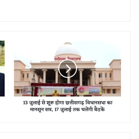
1
3
जु
ला
ई
से
शु
रू
हो
13 जुलाई से शुरू होगा छत्तीसगढ़ विधानसभा का
गा
मानसून सत्र, 17 जुलाई तक चलेंगी बैठकें
छ
त्ती
स
ग
ढ़