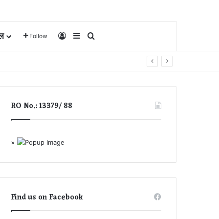
ल
Log In
Sidebar
Search for
Follow
RO No.: 13379/ 88
×
Find us on Facebook