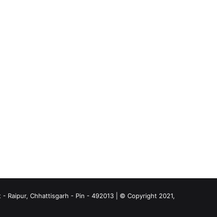
- Raipur, Chhattisgarh - Pin - 492013 | © Copyright 2021,