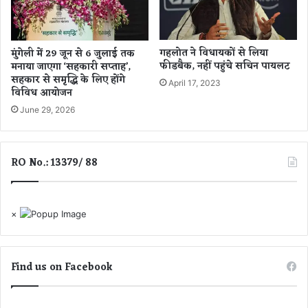
नी
ग्रा
मी
णों
गहलोत ने विधायकों से लिया
मुंगेली में 29 जून से 6 जुलाई तक
फीडबैक, नहीं पहुंचे सचिन पायलट
मनाया जाएगा ‘सहकारी सप्ताह’,
के
सहकार से समृद्धि के लिए होंगे
लि
April 17, 2023
विविध आयोजन
ए
व
June 29, 2026
र
दा
न
RO No.: 13379/ 88
×
Find us on Facebook