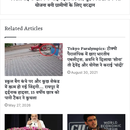
योजना बनी ग्रामीणों के लिए वरदान
मो
द
दी
ब
को
द
दि
ली
Related Articles
या
त
आ
स्वी
मं
र
त्र
,
Tokyo Paralympics: टोक्यो
ण
पैरालंपिक में छाए भारतीय
मु
एथलीट्स, अवनि ने दिलाया ‘सोना’
,
ख्य
तो देवेंद्र और योगेश ने कराई ‘चांदी’
वि
मं
का
त्री
August 30, 2021
स
ग्रा
स्कूल बैग कंधे पर और कुछ सेकंड
का
मी
में खत्म हो गई जिंदगी…. रायपुर में
ब्लू
ण
दर्दनाक हादसा, 15 वर्षीय छात्र को
प्रिं
ब
पानी टैंकर ने कुचला
ट
स
May 27, 2026
सौं
यो
पा
ज
ना
ब