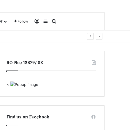
ल
Log In
Sidebar
Search for
Follow
RO No.: 13379/ 88
×
Find us on Facebook