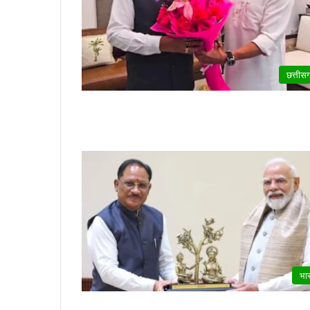
छत्तीस
भा