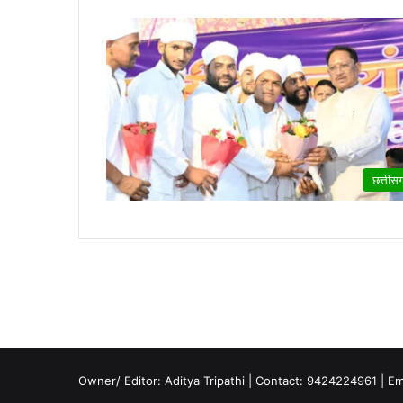
छत्तीस
Owner/ Editor: Aditya Tripathi | Contact: 9424224961 | E