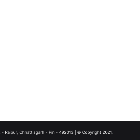
- Raipur, Chhattisgarh - Pin - 492013 | © Copyright 2021,