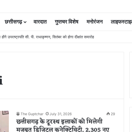
छत्तीसगढ़
वारदात
गुप्तचर विशेष
मनोरंजन
लाइफस्टाइ
 कोर्ट की एक गलती की वजह से जिंदगी हो गई बर्बाद; सुप्रीम कोर्ट ने किया बरी
i
The Guptchar
July 31, 2026
29
छत्तीसगढ़ के दूरस्थ इलाकों को मिलेगी
मजबूत डिजिटल कनेक्टिविटी, 2,305 नए