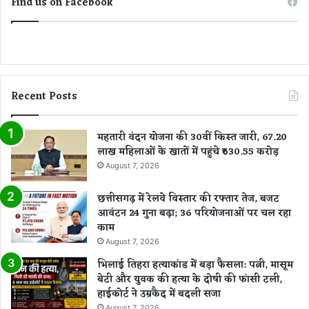
Find us on Facebook
य
ने
कि
या
पो
स्ट
Recent Posts
र
वि
मो
महतारी वंदन योजना की 30वीं किस्त जारी, 67.20
च
लाख महिलाओं के खातों में पहुंचे ₹630.55 करोड़
न
August 7, 2026
छत्तीसगढ़ में रेलवे विस्तार की रफ्तार तेज, बजट
आवंटन 24 गुना बढ़ा; 36 परियोजनाओं पर चल रहा
काम
August 7, 2026
भिलाई तिहरा हत्याकांड में बड़ा फैसला: पत्नी, मासूम
बेटी और युवक की हत्या के दोषी की फांसी टली,
हाईकोर्ट ने उम्रकैद में बदली सजा
August 7, 2026