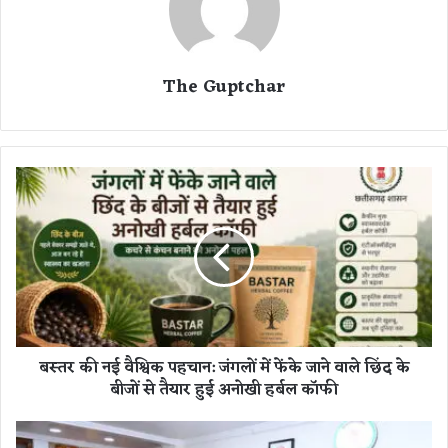
The Guptchar
ब
स्त
र
की
न
ई
वै
श्वि
क
बस्तर की नई वैश्विक पहचान: जंगलों में फेंके जाने वाले छिंद के
प
बीजों से तैयार हुई अनोखी हर्बल कॉफी
ह
चा
न
हिं