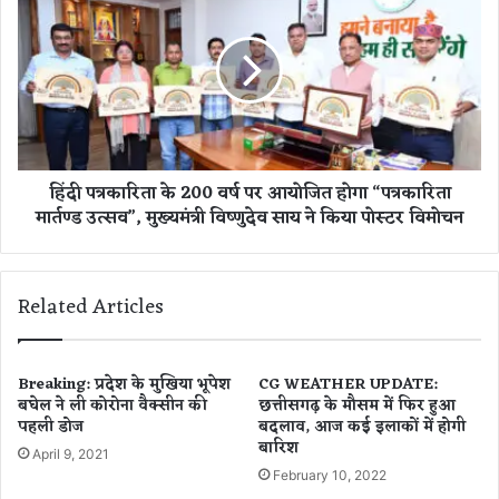
:
दी
जं
प
ग
त्र
लों
का
में
रि
फें
ता
के
के
जा
2
हिंदी पत्रकारिता के 200 वर्ष पर आयोजित होगा “पत्रकारिता
ने
0
मार्तण्ड उत्सव”, मुख्यमंत्री विष्णुदेव साय ने किया पोस्टर विमोचन
वा
0
ले
व
छिं
र्ष
द
प
Related Articles
के
र
बी
आ
जों
यो
से
जि
Breaking: प्रदेश के मुखिया भूपेश
CG WEATHER UPDATE:
तै
बघेल ने ली कोरोना वैक्सीन की
छत्तीसगढ़ के मौसम में फिर हुआ
त
पहली डोज
बदलाव, आज कई इलाकों में होगी
या
हो
बारिश
र
गा
April 9, 2021
हु
“
February 10, 2022
ई
प