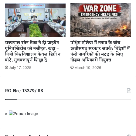
अ
त्र
नो
का
खी
रि
ह
ता
र्ब
मा
ल
र्त
राज्यपाल रमेन डेका ने दी प्राइवेट
पश्चिम एशिया में तनाव के बीच
कॉ
ण्ड
यूनिवर्सिटीज को नसीहत, कहा –
छत्तीसगढ़ सरकार सतर्क: विदेशों में
फी
उ
निजी विश्वविद्यालय केवल डिग्री न
फंसे नागरिकों की मदद के लिए
त्स
बांटें, गुणवत्तापूर्ण शिक्षा दें
नोडल अधिकारी नियुक्त
व
July 17, 2025
March 10, 2026
”
,
मु
ख्य
RO No.: 13379/ 88
मं
त्री
वि
×
ष्णु
दे
व
सा