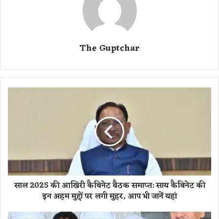
The Guptchar
सा
ल
2
0
2
5
की
आ
खि
साल 2025 की आखिरी कैबिनेट बैठक समाप्त: साय कैबिनेट की
री
इन अहम मुद्दों पर लगी मुहर, आप भी जानें यहां
कै
बि
ने
जा