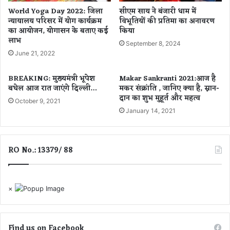
द्दों
ण
World Yoga Day 2022: जिला
सीएम साय ने बंजारी धाम में
प
स
न्यायालय परिसर में योग कार्यक्रम
विभूतियों की प्रतिमा का अनावरण
र
मृ
का आयोजन, योगासन के बताए कई
किया
ल
द्धि
लाभ
September 8, 2024
गी
की
June 21, 2022
मु
धु
ह
री
BREAKING: मुख्यमंत्री भूपेश
Makar Sankranti 2021:आज है
र
,
बघेल आज रात जाएंगे दिल्ली…
मकर संक्रांति , जानिए क्या है, स्नान-
,
रो
दान का शुभ मुहूर्त और महत्व
आ
October 9, 2021
ज
January 14, 2021
प
गा
भी
र
जा
औ
नें
र
RO No.: 13379/ 88
य
आ
हां
य
को
मि
×
ल
र
हा
Find us on Facebook