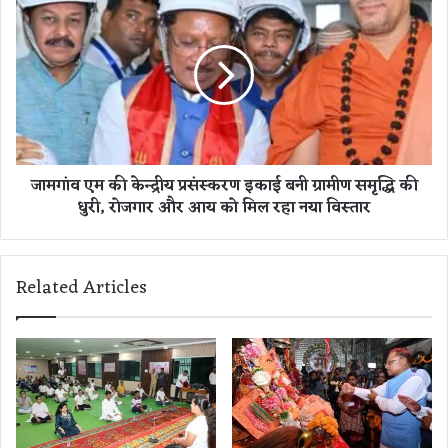
ट
म
बै
गां
ठ
व
क
ए
स
म
मा
की
प्त
के
:
न्द्री
जामगांव एम की केन्द्रीय प्रसंस्करण इकाई बनी ग्रामीण समृद्धि की
सा
य
धुरी, रोजगार और आय को मिल रहा नया विस्तार
य
प्र
कै
सं
बि
स्क
ने
र
Related Articles
ट
ण
की
इ
इ
का
न
ई
अ
ब
ह
नी
म
ग्रा
मु
मी